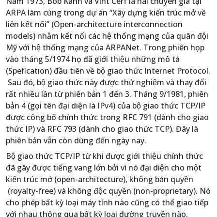
Năm 1973, Bob Kahn và Vint Cerf là hai chuyên gia tại
ARPA làm cùng trong dự án “Xây dựng kiến trúc mở về
liên kết nối” (Open-architecture interconnection
models) nhằm kết nối các hệ thống mạng của quân đội
Mỹ với hệ thống mạng của ARPANet. Trong phiên họp
vào tháng 5/1974 họ đã giới thiệu những mô tả
(Spefication) đầu tiên về bộ giao thức Internet Protocol.
Sau đó, bộ giao thức này được thử nghiệm và thay đổi
rất nhiều lần từ phiên bản 1 đến 3. Tháng 9/1981, phiên
bản 4 (gọi tên đại diện là IPv4) của bộ giao thức TCP/IP
được công bố chính thức trong RFC 791 (dành cho giao
thức IP) và RFC 793 (dành cho giao thức TCP). Đây là
phiên bản vẫn còn dùng đến ngày nay.
Bộ giao thức TCP/IP từ khi được giới thiệu chính thức
đã gây được tiếng vang lớn bởi vì nó đại diện cho một
kiến trúc mở (open-architecture), không bản quyền
(royalty-free) và không độc quyền (non-proprietary). Nó
cho phép bất kỳ loại máy tính nào cũng có thể giao tiếp
với nhau thông qua bất kỳ loại đường truyền nào.