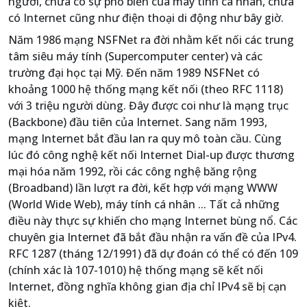
người, chưa có sự phổ biến của máy tính cá nhân, chưa
có Internet cũng như điện thoại di động như bây giờ.
Năm 1986 mạng NSFNet ra đời nhằm kết nối các trung
tâm siêu máy tính (Supercomputer center) và các
trường đại học tại Mỹ. Đến năm 1989 NSFNet có
khoảng 1000 hệ thống mạng kết nối (theo RFC 1118)
với 3 triệu người dùng. Đây được coi như là mạng trục
(Backbone) đầu tiên của Internet. Sang năm 1993,
mạng Internet bắt đầu lan ra quy mô toàn cầu. Cùng
lúc đó công nghệ kết nối Internet Dial-up được thương
mại hóa năm 1992, rồi các công nghệ băng rộng
(Broadband) lần lượt ra đời, kết hợp với mạng WWW
(World Wide Web), máy tính cá nhân ... Tất cả những
điều này thực sự khiến cho mạng Internet bùng nổ. Các
chuyên gia Internet đã bắt đầu nhận ra vấn đề của IPv4.
RFC 1287 (tháng 12/1991) đã dự đoán có thể có đến 109
(chính xác là 107-1010) hệ thống mạng sẽ kết nối
Internet, đồng nghĩa không gian địa chỉ IPv4 sẽ bị cạn
kiệt.