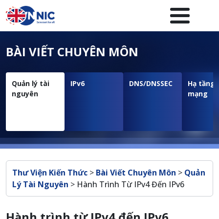
Nhảy đến nội dung
Menuheader của website
BÀI VIẾT CHUYÊN MÔN
Quản lý tài
IPv6
DNS/DNSSEC
Hạ tầng
nguyên
mạng
Breadcrumb
Thư Viện Kiến Thức
>
Bài Viết Chuyên Môn
>
Quản
Lý Tài Nguyên
>
Hành Trình Từ IPv4 Đến IPv6
Hành trình từ IPv4 đến IPv6