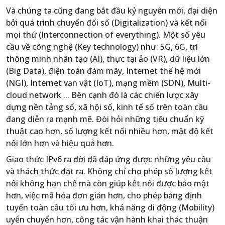
Và chúng ta cũng đang bắt đầu kỷ nguyên mới, đại diện
bởi quá trình chuyển đổi số (Digitalization) và kết nối
mọi thứ (Interconnection of everything). Một số yêu
cầu về công nghệ (Key technology) như: 5G, 6G, trí
thông minh nhân tạo (AI), thực tại ảo (VR), dữ liệu lớn
(Big Data), điện toán đám mây, Internet thế hệ mới
(NGI), Internet vạn vật (IoT), mạng mềm (SDN), Multi-
cloud network ... Bên cạnh đó là các chiến lược xây
dựng nền tảng số, xã hội số, kinh tế số trên toàn cầu
đang diễn ra mạnh mẽ. Đòi hỏi những tiêu chuẩn kỹ
thuật cao hơn, số lượng kết nối nhiều hơn, mật độ kết
nối lớn hơn và hiệu quả hơn.
Giao thức IPv6 ra đời đã đáp ứng được những yêu cầu
và thách thức đặt ra. Không chỉ cho phép số lượng kết
nối không hạn chế mà còn giúp kết nối được bảo mật
hơn, việc mã hóa đơn giản hơn, cho phép bảng định
tuyến toàn cầu tối ưu hơn, khả năng di động (Mobility)
uyển chuyển hơn, công tác vận hành khai thác thuận