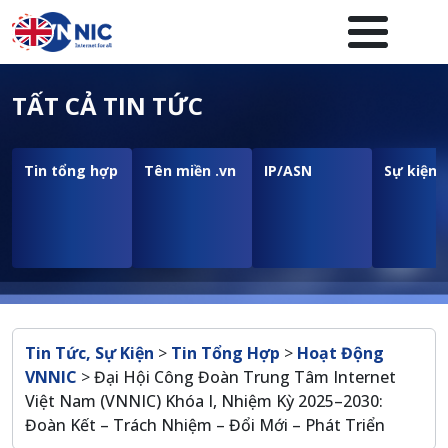
Nhảy đến nội dung
Menuheader của website
TẤT CẢ TIN TỨC
Tin tổng hợp
Tên miền .vn
IP/ASN
Sự kiện
Breadcrumb
Tin Tức, Sự Kiện
>
Tin Tổng Hợp
>
Hoạt Động
VNNIC
>
Đại Hội Công Đoàn Trung Tâm Internet
Việt Nam (VNNIC) Khóa I, Nhiệm Kỳ 2025–2030:
Đoàn Kết – Trách Nhiệm – Đổi Mới – Phát Triển