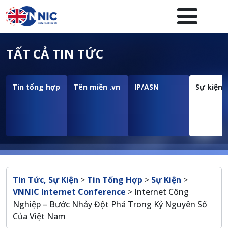
Nhảy đến nội dung
Menuheader của website
TẤT CẢ TIN TỨC
Tin tổng hợp
Tên miền .vn
IP/ASN
Sự kiện
Breadcrumb
Tin Tức, Sự Kiện
>
Tin Tổng Hợp
>
Sự Kiện
>
VNNIC Internet Conference
>
Internet Công
Nghiệp – Bước Nhảy Đột Phá Trong Kỷ Nguyên Số
Của Việt Nam