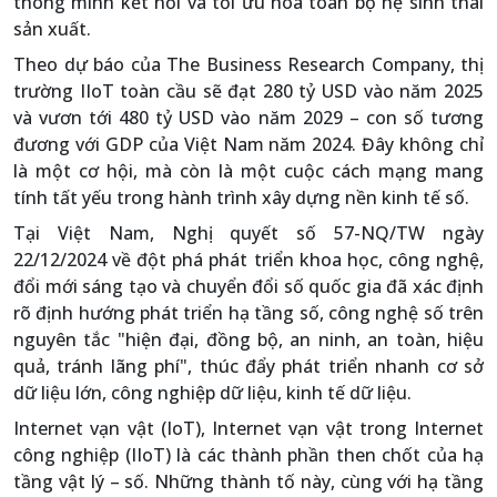
thông minh kết nối và tối ưu hóa toàn bộ hệ sinh thái
sản xuất.
Theo dự báo của The Business Research Company, thị
trường IIoT toàn cầu sẽ đạt 280 tỷ USD vào năm 2025
và vươn tới 480 tỷ USD vào năm 2029 – con số tương
đương với GDP của Việt Nam năm 2024. Đây không chỉ
là một cơ hội, mà còn là một cuộc cách mạng mang
tính tất yếu trong hành trình xây dựng nền kinh tế số.
Tại Việt Nam, Nghị quyết số 57-NQ/TW ngày
22/12/2024 về đột phá phát triển khoa học, công nghệ,
đổi mới sáng tạo và chuyển đổi số quốc gia đã xác định
rõ định hướng phát triển hạ tầng số, công nghệ số trên
nguyên tắc "hiện đại, đồng bộ, an ninh, an toàn, hiệu
quả, tránh lãng phí", thúc đẩy phát triển nhanh cơ sở
dữ liệu lớn, công nghiệp dữ liệu, kinh tế dữ liệu.
Internet vạn vật (IoT), Internet vạn vật trong Internet
công nghiệp (IIoT) là các thành phần then chốt của hạ
tầng vật lý – số. Những thành tố này, cùng với hạ tầng