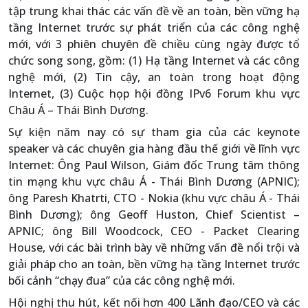
tập trung khai thác các vấn đề về an toàn, bền vững hạ
tầng Internet trước sự phát triển của các công nghệ
mới, với 3 phiên chuyên đề chiều cùng ngày được tổ
chức song song, gồm: (1) Hạ tầng Internet và các công
nghệ mới, (2) Tin cậy, an toàn trong hoạt động
Internet, (3) Cuộc họp hội đồng IPv6 Forum khu vực
Châu Á – Thái Bình Dương.
Sự kiện năm nay có sự tham gia của các keynote
speaker và các chuyên gia hàng đầu thế giới về lĩnh vực
Internet: Ông Paul Wilson, Giám đốc Trung tâm thông
tin mạng khu vực châu Á - Thái Bình Dương (APNIC);
ông Paresh Khatrti, CTO - Nokia (khu vực châu Á - Thái
Bình Dương); ông Geoff Huston, Chief Scientist –
APNIC; ông Bill Woodcock, CEO - Packet Clearing
House, với các bài trình bày về những vấn đề nổi trội và
giải pháp cho an toàn, bền vững hạ tầng Internet trước
bối cảnh “chạy đua” của các công nghệ mới.
Hội nghị thu hút, kết nối hơn 400 Lãnh đạo/CEO và các