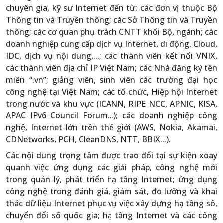
chuyên gia, kỹ sư Internet đến từ: các đơn vị thuộc Bộ
Thông tin và Truyền thông; các Sở Thông tin và Truyền
thông; các cơ quan phụ trách CNTT khối Bộ, ngành; các
doanh nghiệp cung cấp dịch vụ Internet, di động, Cloud,
IDC, dịch vụ nội dung,...; các thành viên kết nối VNIX,
các thành viên địa chỉ IP Việt Nam; các Nhà đăng ký tên
miền “.vn”; giảng viên, sinh viên các trường đại học
công nghệ tại Việt Nam; các tổ chức, Hiệp hội Internet
trong nước và khu vực (ICANN, RIPE NCC, APNIC, KISA,
APAC IPv6 Council Forum...); các doanh nghiệp công
nghệ, Internet lớn trên thế giới (AWS, Nokia, Akamai,
CDNetworks, PCH, CleanDNS, NTT, BBIX...).
Các nội dung trọng tâm được trao đổi tại sự kiện xoay
quanh việc ứng dụng các giải pháp, công nghệ mới
trong quản lý, phát triển hạ tầng Internet; ứng dụng
công nghệ trong đánh giá, giám sát, đo lường và khai
thác dữ liệu Internet phục vụ việc xây dựng hạ tầng số,
chuyển đổi số quốc gia; hạ tầng Internet và các công