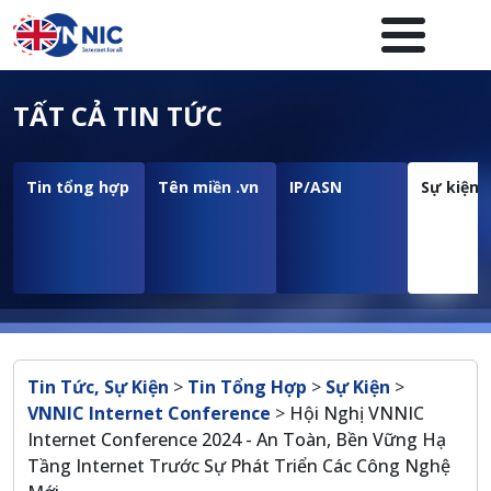
Nhảy đến nội dung
Menuheader của website
TẤT CẢ TIN TỨC
Tin tổng hợp
Tên miền .vn
IP/ASN
Sự kiện
Breadcrumb
Tin Tức, Sự Kiện
>
Tin Tổng Hợp
>
Sự Kiện
>
VNNIC Internet Conference
>
Hội Nghị VNNIC
Internet Conference 2024 - An Toàn, Bền Vững Hạ
Tầng Internet Trước Sự Phát Triển Các Công Nghệ