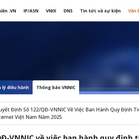
iền .VN
IP/ASN
VNIX
DNS
Tin tức và sự kiện
Văn 
site
 lý điều hành
Thông báo VNNIC
uyết Định Số 122/QĐ-VNNIC Về Việc Ban Hành Quy Định Ti
ternet Việt Nam Năm 2025
QĐ-VNNIC về việc ban hành quy định t