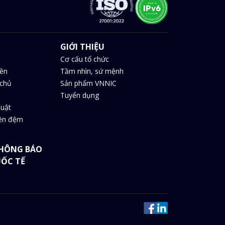
GIỚI THIỆU
Cơ cấu tổ chức
iền
Tầm nhìn, sứ mệnh
chủ
Sản phẩm VNNIC
Tuyển dụng
huật
iền đệm
HÔNG BÁO
UỐC TẾ