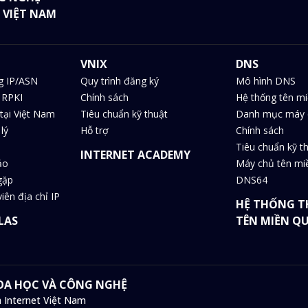
 VIỆT NAM
VNIX
DNS
g IP/ASN
Quy trình đăng ký
Mô hình DNS
 RPKI
Chính sách
Hệ thống tên m
tại Việt Nam
Tiêu chuẩn kỹ thuật
Danh mục máy 
lý
Hỗ trợ
Chính sách
Tiêu chuẩn kỹ t
INTERNET ACADEMY
ảo
Máy chủ tên m
gặp
DNS64
iên địa chỉ IP
HỆ THỐNG T
LAS
TÊN MIỀN Q
HOA HỌC VÀ CÔNG NGHỆ
 Internet Việt Nam