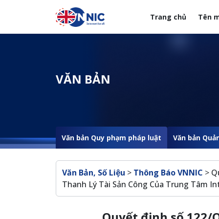
Nhảy đến nội dung
Trang chủ
Tên m
Menuheader của web
VĂN BẢN
Văn bản Quy phạm pháp luật
Văn bản Quản
Breadcrumb
Văn Bản, Số Liệu
>
Thông Báo VNNIC
>
Q
Thanh Lý Tài Sản Công Của Trung Tâm In
Quyết định số 122/