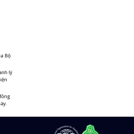
ủa Bộ
anh lý
hiện
 đồng
này.