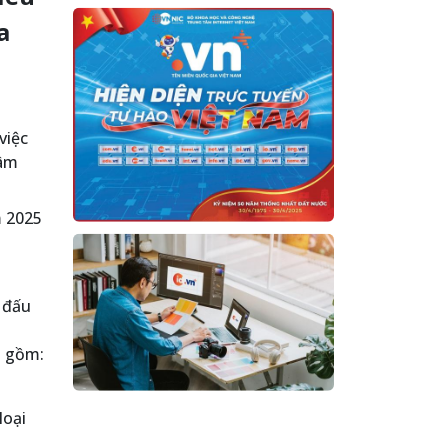
a
việc
tâm
m 2025
t đấu
o gồm:
loại