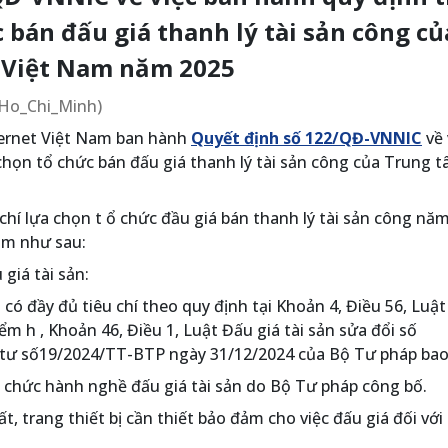
c bán đấu giá thanh lý tài sản công củ
 Việt Nam năm 2025
a/Ho_Chi_Minh)
ternet Việt Nam ban hành
Quyết định số 122/QĐ-VNNIC
về 
 chọn tổ chức bán đấu giá thanh lý tài sản công của Trung 
chí lựa chọn t ổ chức đầu giá bán thanh lý tài sản công nă
am như sau:
 giá tài sản:
i có đầy đủ tiêu chí theo quy định tại Khoản 4, Điều 56, Luậ
ểm h , Khoản 46, Điều 1, Luật Đấu giá tài sản sửa đổi số
 tư số19/2024/TT-BTP ngày 31/12/2024 của Bộ Tư pháp ba
ổ chức hành nghề đấu giá tài sản do Bộ Tư pháp công bố.
ất, trang thiết bị cần thiết bảo đảm cho việc đấu giá đối với 