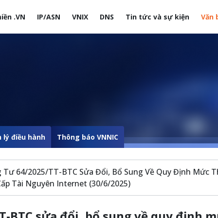
iền .VN
IP/ASN
VNIX
DNS
Tin tức và sự kiện
Văn 
site
 lý điều hành
Thông báo VNNIC
 Tư 64/2025/TT-BTC Sửa Đổi, Bổ Sung Về Quy Định Mức T
Cấp Tài Nguyên Internet (30/6/2025)
T-BTC sửa đổi, bổ sung về quy định 