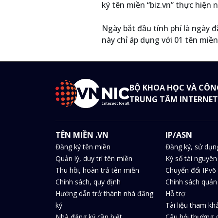
ký tên miền “biz.vn” thực hiện n
Ngày bắt đầu tính phí là ngày 
này chỉ áp dụng với 01 tên miền
BỘ KHOA HỌC VÀ CÔN
TRUNG TÂM INTERNET
TÊN MIỀN .VN
IP/ASN
Đăng ký tên miền
Đăng ký, sử dụn
Quản lý, duy trì tên miền
Ký số tài nguyên
Thu hồi, hoàn trả tên miền
Chuyển đổi IPv6 
Chính sách, quy định
Chính sách quản 
Hướng dẫn trở thành nhà đăng
Hỗ trợ
ký
Tài liệu tham kh
Nhà đăng ký cần biết
Câu hỏi thường 