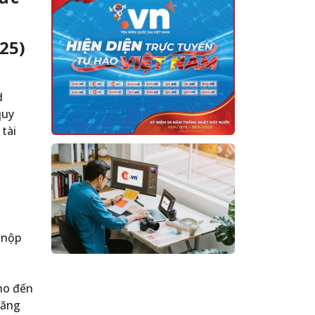
025)
d
quy
 tài
 nộp
ho đến
đăng