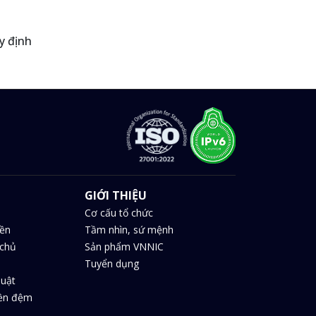
y định
GIỚI THIỆU
Cơ cấu tổ chức
iền
Tầm nhìn, sứ mệnh
chủ
Sản phẩm VNNIC
Tuyển dụng
huật
iền đệm