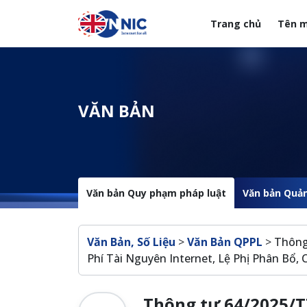
Nhảy đến nội dung
Trang chủ
Tên m
Menuheader của web
VĂN BẢN
Văn bản Quy phạm pháp luật
Văn bản Quản
Breadcrumb
Văn Bản, Số Liệu
>
Văn Bản QPPL
>
Thông
Phí Tài Nguyên Internet, Lệ Phị Phân Bổ, 
Thông tư 64/2025/T