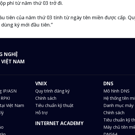
ộp phí từ năm thứ 03 trở đi.
đầu tiên của năm thứ 03 tính từ ngày tên miền được cấp. Qu
 dùng ký mới đầu tiên.”
G NGHỆ
 VIỆT NAM
VNIX
DNS
g IP/ASN
Quy trình đăng ký
Mô hình DNS
 RPKI
Chính sách
Hệ thống tên m
tại Việt Nam
Tiêu chuẩn kỹ thuật
Danh mục máy 
lý
Hỗ trợ
Chính sách
Tiêu chuẩn kỹ t
INTERNET ACADEMY
ảo
Máy chủ tên m
gặp
DNS64