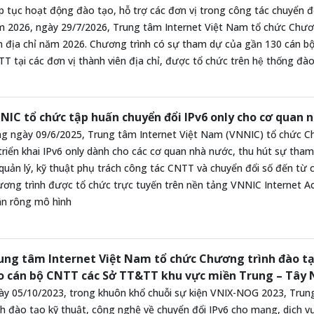
p tục hoạt động đào tạo, hỗ trợ các đơn vị trong công tác chuyển đổ
 2026, ngày 29/7/2026, Trung tâm Internet Việt Nam tổ chức Chương
n địa chỉ năm 2026. Chương trình có sự tham dự của gần 130 cán bộ 
T tại các đơn vị thành viên địa chỉ, được tổ chức trên hệ thống đa
NIC tổ chức tập huấn chuyển đổi IPv6 only cho cơ quan
g ngày 09/6/2025, Trung tâm Internet Việt Nam (VNNIC) tổ chức Ch
triển khai IPv6 only dành cho các cơ quan nhà nước, thu hút sự tha
quản lý, kỹ thuật phụ trách công tác CNTT và chuyển đổi số đến từ 
ơng trình được tổ chức trực tuyến trên nền tảng VNNIC Internet Aca
n rông mô hình
ung tâm Internet Việt Nam tổ chức Chương trình đào tạ
o cán bộ CNTT các Sở TT&TT khu vực miền Trung – Tây
y 05/10/2023, trong khuôn khổ chuỗi sự kiện VNIX-NOG 2023, Trun
nh đào tạo kỹ thuật, công nghệ về chuyển đổi IPv6 cho mạng, dịch 