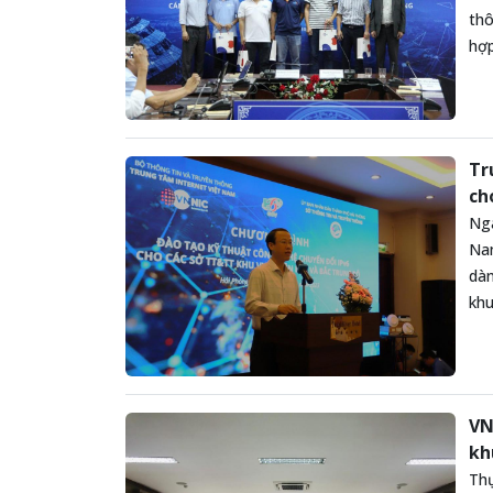
thô
hợp
Tr
ch
Ngà
Nam
dàn
khu
VN
kh
Thự