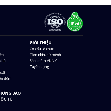
GIỚI THIỆU
Cơ cấu tổ chức
iền
Tầm nhìn, sứ mệnh
chủ
Sản phẩm VNNIC
Tuyển dụng
huật
iền đệm
HÔNG BÁO
UỐC TẾ