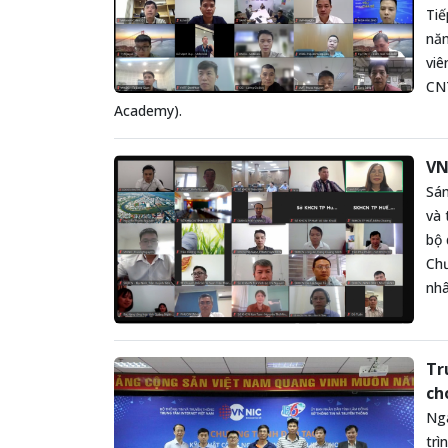
Tiế
năm
viê
CNT
Academy).
VN
Sán
và 
bộ 
Chư
nhâ
Tr
ch
Ngà
trì