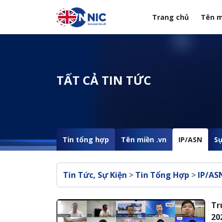
Nhảy đến nội dung
Trang chủ
Tên m
Menuheader của web
TẤT CẢ TIN TỨC
Tin tổng hợp
Tên miền .vn
IP/ASN
Sự
Breadcrumb
Tin Tức, Sự Kiện
>
Tin Tổng Hợp
>
IP/AS
Tr
20