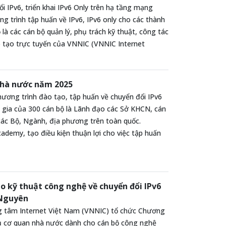
i IPv6, triển khai IPv6 Only trên hạ tầng mạng
 trình tập huấn về IPv6, IPv6 only cho các thành
là các cán bộ quản lý, phụ trách kỹ thuật, công tác
̀o tạo trực tuyến của VNNIC (VNNIC Internet
 nhà nước năm 2025
ương trình đào tạo, tập huấn về chuyển đổi IPv6
m gia của 300 cán bộ là Lãnh đạo các Sở KHCN, cán
các Bộ, Ngành, địa phương trên toàn quốc.
demy, tạo điều kiện thuận lợi cho việc tập huấn
o kỹ thuật công nghệ về chuyển đổi IPv6
 Nguyên
g tâm Internet Việt Nam (VNNIC) tổ chức Chương
vụ cơ quan nhà nước dành cho cán bộ công nghệ