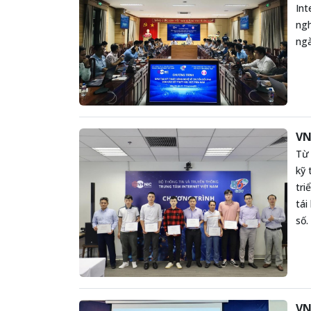
Int
ngh
ngà
VN
Từ 
kỹ 
tri
tái
số.
VN