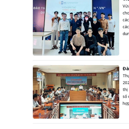
Vừa
cho
các
các
dun
Đà
Thự
202
thị
số 
hợp