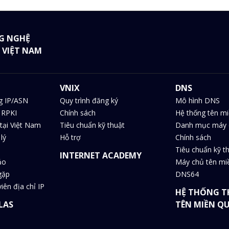
G NGHỆ
 VIỆT NAM
VNIX
DNS
g IP/ASN
Quy trình đăng ký
Mô hình DNS
 RPKI
Chính sách
Hệ thống tên m
tại Việt Nam
Tiêu chuẩn kỹ thuật
Danh mục máy 
lý
Hỗ trợ
Chính sách
Tiêu chuẩn kỹ t
INTERNET ACADEMY
ảo
Máy chủ tên m
gặp
DNS64
iên địa chỉ IP
HỆ THỐNG T
LAS
TÊN MIỀN Q