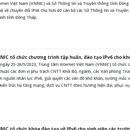
ernet Việt Nam (VNNIC) và Sở Thông tin và Truyền thông tỉnh Đồng
ệ về chuyển đổi IPv6 cho hơn 60 cán bộ các Sở Thông tin và Truyề
nh tỉnh Đồng Tháp.
NIC tổ chức chương trình tập huấn, đào tạo IPv6 cho kh
ngày 25-26/5/2023, Trung tâm Internet Việt Nam (VNNIC) tổ chức c
thuật các đơn vị phụ trách CNTT khối Bộ, ngành, các Văn phòng T
ển nguồn nhân lực IPv6, giải quyết các vấn đề khó khăn, vướng mắc 
 kiến trúc hạ tầng mạng, dịch vụ CNTT theo hướng hiện đại, phục vụ
NIC tổ chức khóa đào tạo về IPv6 cho sinh viên các trườ