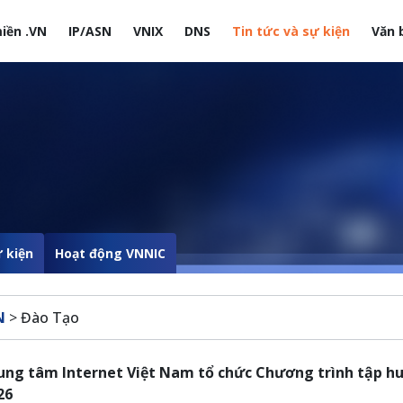
iền .VN
IP/ASN
VNIX
DNS
Tin tức và sự kiện
Văn 
site
 kiện
Hoạt động VNNIC
N
>
Đào Tạo
ung tâm Internet Việt Nam tổ chức Chương trình tập huấ
26