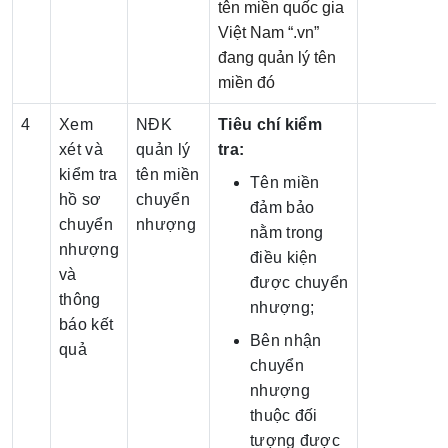
tên miền quốc gia
Việt Nam “.vn”
đang quản lý tên
miền đó
4
Xem
NĐK
Tiêu chí kiểm
xét và
quản lý
tra:
kiểm tra
tên miền
Tên miền
hồ sơ
chuyển
đảm bảo
chuyển
nhượng
nằm trong
nhượng
điều kiện
và
được chuyển
thông
nhượng;
báo kết
Bên nhận
quả
chuyển
nhượng
thuộc đối
tượng được