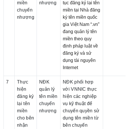
miền
nhượng
tục đăng ký lại tên
chuyển
miền tại Nhà đăng
nhượng
ký tên miền quốc
gia Việt Nam “.vn”
đang quản lý tên
miền theo quy
định pháp luật về
đăng ký và sử
dụng tài nguyên
Internet
7
Thực
NĐK
NĐK phối hợp
hiện
quản lý
với VNNIC thực
đăng ký
tên miền
hiện các nghiệp
lại tên
chuyển
vụ kỹ thuật để
miền
nhượng
chuyển quyền sử
cho bên
dụng tên miền từ
nhận
bên chuyển