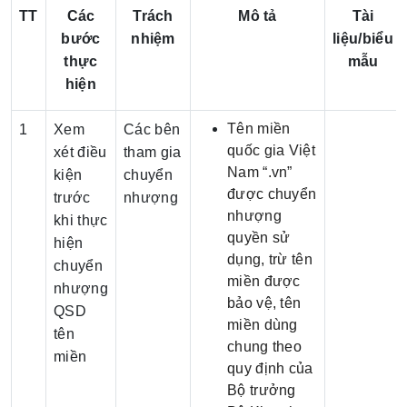
TT
Các
Trách
Mô tả
Tài
bước
nhiệm
liệu/biểu
thực
mẫu
hiện
Tên miền
1
Xem
Các bên
quốc gia Việt
xét điều
tham gia
Nam “.vn”
kiện
chuyển
được chuyển
trước
nhượng
nhượng
khi thực
quyền sử
hiện
dụng, trừ tên
chuyển
miền được
nhượng
bảo vệ, tên
QSD
miền dùng
tên
chung theo
miền
quy định của
Bộ trưởng