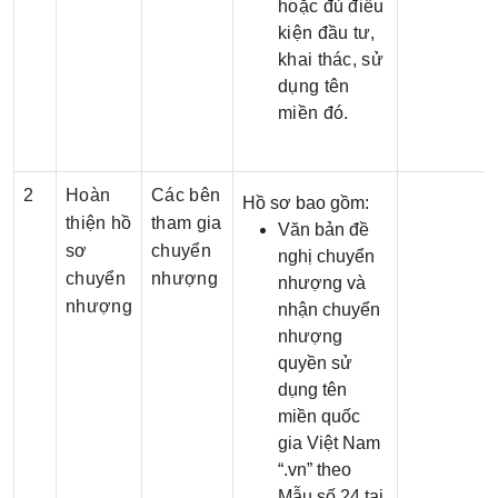
hoặc đủ điều
kiện đầu tư,
khai thác, sử
dụng tên
miền đó.
2
Hoàn
Các bên
Hồ sơ bao gồm:
thiện hồ
tham gia
Văn bản đề
sơ
chuyển
nghị chuyển
chuyển
nhượng
nhượng và
nhượng
nhận chuyển
nhượng
quyền sử
dụng tên
miền quốc
gia Việt Nam
“.vn” theo
Mẫu số 24 tại