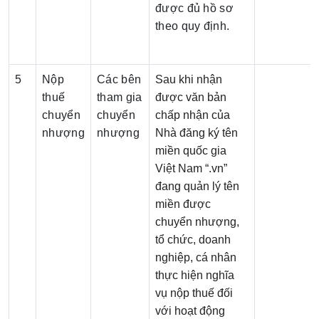
được đủ hồ sơ
theo quy định.
5
Nộp
Các bên
Sau khi nhận
thuế
tham gia
được văn bản
chuyển
chuyển
chấp nhận của
nhượng
nhượng
Nhà đăng ký tên
miền quốc gia
Việt Nam “.vn”
đang quản lý tên
miền được
chuyển nhượng,
tổ chức, doanh
nghiệp, cá nhân
thực hiện nghĩa
vụ nộp thuế đối
với hoạt động