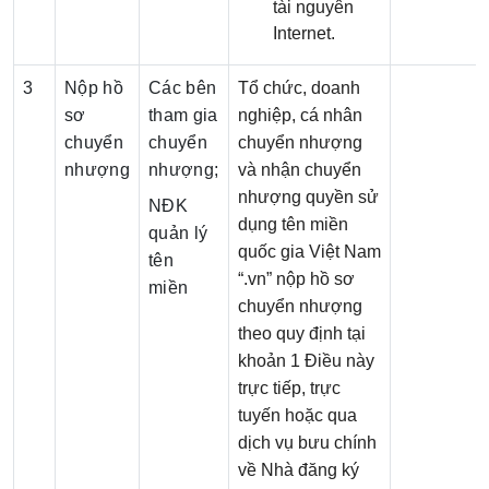
tài nguyên
Internet.
3
Nộp hồ
Các bên
Tổ chức, doanh
sơ
tham gia
nghiệp, cá nhân
chuyển
chuyển
chuyển nhượng
nhượng
nhượng;
và nhận chuyển
nhượng quyền sử
NĐK
dụng tên miền
quản lý
quốc gia Việt Nam
tên
“.vn” nộp hồ sơ
miền
chuyển nhượng
theo quy định tại
khoản 1 Điều này
trực tiếp, trực
tuyến hoặc qua
dịch vụ bưu chính
về Nhà đăng ký