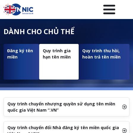
Nhảy đến nội dung
Menuheader của website
DÀNH CHO CHỦ THỂ
Đăng ký tên
Quy trình gia
Quy trình thu hồi,
miền
hạn tên miền
hoàn trả tên miền
Quy trình chuyển nhượng quyền sử dụng tên miền
quốc gia Việt Nam “.VN”
Quy trình chuyển đổi Nhà đăng ký tên miền quốc gia