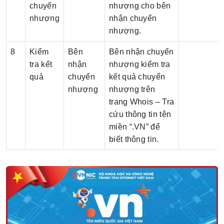
chuyển
nhượng cho bên
nhượng
nhận chuyển
nhượng.
8
Kiểm
Bên
Bên nhận chuyển
tra kết
nhận
nhượng kiểm tra
quả
chuyển
kết quả chuyển
nhượng
nhượng trên
trang Whois – Tra
cứu thông tin tên
miền “.VN” để
biết thông tin.