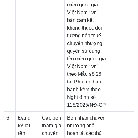
miền quốc gia
Việt Nam “.vn”
bản cam kết
không thuộc đối
tượng nộp thuế
chuyển nhượng
quyền sử dụng
tên miền quốc gia
Việt Nam “.vn”
theo
Mẫu số 26
tại Phụ lục ban
hành kèm theo
Nghị định số
115/2025/NĐ-CP
6
Đăng
Các bên
Bên nhận chuyển
ký lại
tham gia
nhượng phải
tên
chuyển
hoàn tất các thủ