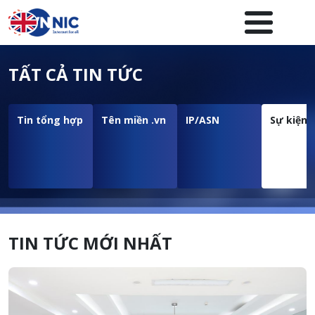
Nhảy đến nội dung
Menuheader của website
TẤT CẢ TIN TỨC
Tin tổng hợp
Tên miền .vn
IP/ASN
Sự kiện
TIN TỨC MỚI NHẤT