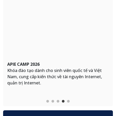
VNIX-NOG 2026
Hội nghị thành viên kết nối Trạm trung chuyển
Internet quốc gia (VNIX) được VNNIC tổ chức
thường niên từ năm 2016 theo mô hình NOG quốc
tế (Network Operators Group), mở rộng tới các
chuyên gia, kỹ sư vận hành mạng Việt Nam.