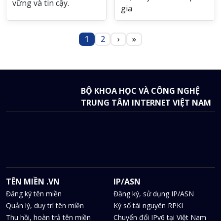
vững và tin cậy.
gia
Pagination
1
2
›
»
Trang
Trang
Next page
Last page
BỘ KHOA HỌC VÀ CÔNG NGHỆ
TRUNG TÂM INTERNET VIỆT NAM
TÊN MIỀN .VN
IP/ASN
Đăng ký tên miền
Đăng ký, sử dụng IP/ASN
Quản lý, duy trì tên miền
Ký số tài nguyên RPKI
Thu hồi, hoàn trả tên miền
Chuyển đổi IPv6 tại Việt Nam