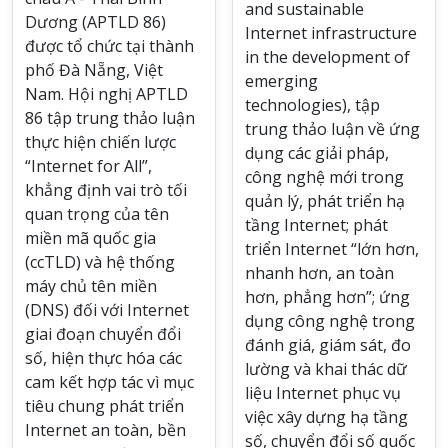
and sustainable
Dương (APTLD 86)
Internet infrastructure
được tổ chức tại thành
in the development of
phố Đà Nẵng, Việt
emerging
Nam. Hội nghị APTLD
technologies), tập
86 tập trung thảo luận
trung thảo luận về ứng
thực hiện chiến lược
dụng các giải pháp,
“Internet for All”,
công nghệ mới trong
khẳng định vai trò tối
quản lý, phát triển hạ
quan trọng của tên
tầng Internet; phát
miền mã quốc gia
triển Internet “lớn hơn,
(ccTLD) và hệ thống
nhanh hơn, an toàn
máy chủ tên miền
hơn, phẳng hơn”; ứng
(DNS) đối với Internet
dụng công nghệ trong
giai đoạn chuyển đổi
đánh giá, giám sát, đo
số, hiện thực hóa các
lường và khai thác dữ
cam kết hợp tác vì mục
liệu Internet phục vụ
tiêu chung phát triển
việc xây dựng hạ tầng
Internet an toàn, bền
số, chuyển đổi số quốc