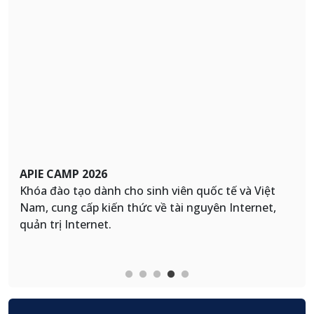
VNIX-NOG 2026
ế và Việt
Hội nghị thành viên kết nối Trạm trung c
Internet,
Internet quốc gia (VNIX) được VNNIC tổ c
thường niên từ năm 2016 theo mô hình 
tế (Network Operators Group), mở rộng tớ
chuyên gia, kỹ sư vận hành mạng Việt Na