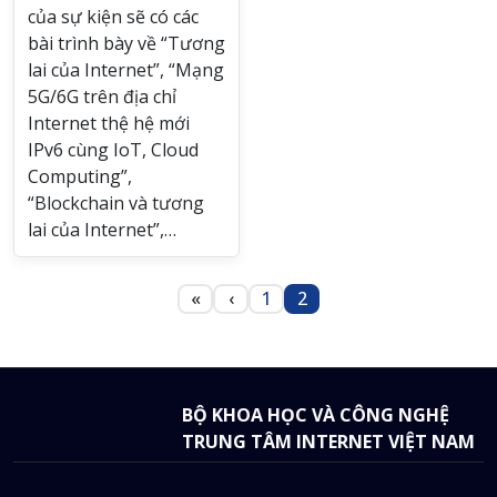
của sự kiện sẽ có các
bài trình bày về “Tương
lai của Internet”, “Mạng
5G/6G trên địa chỉ
Internet thệ hệ mới
IPv6 cùng IoT, Cloud
Computing”,
“Blockchain và tương
lai của Internet”,…
Pagination
«
‹
1
2
First page
Trang trước
Trang
Trang
BỘ KHOA HỌC VÀ CÔNG NGHỆ
TRUNG TÂM INTERNET VIỆT NAM