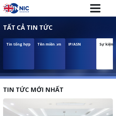
Nhảy đến nội dung
Menuheader của website
TẤT CẢ TIN TỨC
Tin tổng hợp
Tên miền .vn
IP/ASN
Sự kiện
TIN TỨC MỚI NHẤT