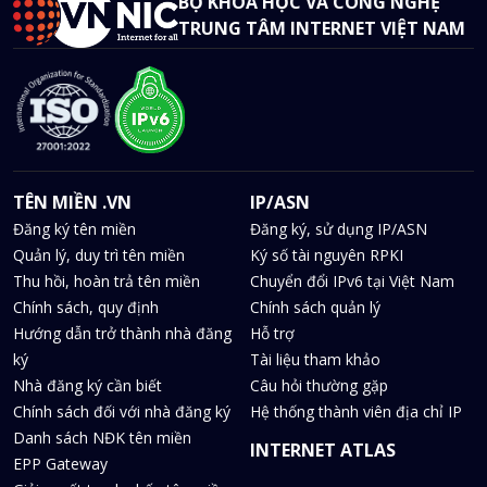
BỘ KHOA HỌC VÀ CÔNG NGHỆ
TRUNG TÂM INTERNET VIỆT NAM
TÊN MIỀN .VN
IP/ASN
Đăng ký tên miền
Đăng ký, sử dụng IP/ASN
Quản lý, duy trì tên miền
Ký số tài nguyên RPKI
Thu hồi, hoàn trả tên miền
Chuyển đổi IPv6 tại Việt Nam
Chính sách, quy định
Chính sách quản lý
Hướng dẫn trở thành nhà đăng
Hỗ trợ
ký
Tài liệu tham khảo
Nhà đăng ký cần biết
Câu hỏi thường gặp
Chính sách đối với nhà đăng ký
Hệ thống thành viên địa chỉ IP
Danh sách NĐK tên miền
INTERNET ATLAS
EPP Gateway