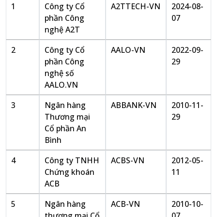
1
Công ty Cổ
A2TTECH-VN
2024-08-
phần Công
07
nghệ A2T
2
Công ty Cổ
AALO-VN
2022-09-
phần Công
29
nghệ số
AALO.VN
3
Ngân hàng
ABBANK-VN
2010-11-
Thương mại
29
Cổ phần An
Bình
4
Công ty TNHH
ACBS-VN
2012-05-
Chứng khoán
11
ACB
5
Ngân hàng
ACB-VN
2010-10-
thương mại Cổ
07