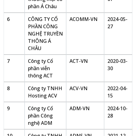
phần Á Châu
6
CÔNG TY CỔ
ACOMM-VN
2024-05-
PHẦN CÔNG
27
NGHỆ TRUYỀN
THÔNG Á
CHÂU
7
Công ty Cổ
ACT-VN
2020-03-
phần viễn
30
thông ACT
8
Công ty TNHH
ACV-VN
2022-04-
Hosting ACV
15
9
Công ty Cổ
ADM-VN
2024-10-
phần Công
28
nghệ ADM
10
Công ty TNHH
ADNS-VN
2021-12-