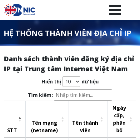
Nhảy đến nội dung
Menuheader của website
HỆ THỐNG THÀNH VIÊN ĐỊA CHỈ IP
Danh sách thành viên đăng ký địa chỉ
IP tại Trung tâm Internet Việt Nam
Hiển thị
dữ liệu
Tìm kiếm:
Ngày
cấp,
Tên mạng
Tên thành
phân
STT
(netname)
viên
bổ