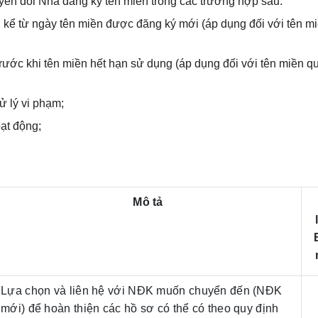
ển đổi Nhà đăng ký tên miền trong các trường hợp sau:
 kể từ ngày tên miền được đăng ký mới (áp dụng đối với tên m
rước khi tên miền hết hạn sử dụng (áp dụng đối với tên miền q
ử lý vi phạm;
ạt động;
Mô tả
Lựa chọn và liên hệ với NĐK muốn chuyển đến (NĐK
mới) để hoàn thiện các hồ sơ có thể có theo quy định