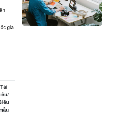
iền
uốc gia
Tài
liệu/
Biểu
mẫu