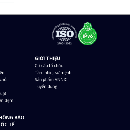
GIỚI THIỆU
Cơ cấu tổ chức
iền
Tầm nhìn, sứ mệnh
chủ
Sản phẩm VNNIC
Tuyển dụng
huật
iền đệm
HÔNG BÁO
UỐC TẾ