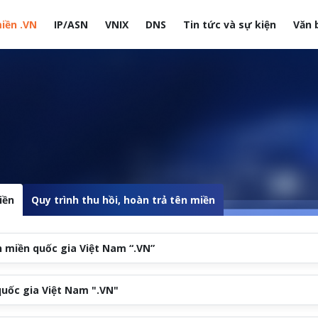
iền .VN
IP/ASN
VNIX
DNS
Tin tức và sự kiện
Văn 
site
iền
Quy trình thu hồi, hoàn trả tên miền
 miền quốc gia Việt Nam “.VN”
quốc gia Việt Nam ".VN"