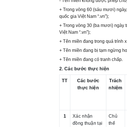
- Tên miền không được phép chuy
+ Trong vòng 60 (sáu mươi) ngày,
quốc gia Việt Nam “.vn”);
+ Trong vòng 30 (ba mươi) ngày t
Việt Nam “.vn”);
+ Tên miền đang trong quá trình x
+ Tên miền đang bị tạm ngừng ho
+ Tên miền đang có tranh chấp.
2. Các bước thực hiện
TT
Các bước
Trách
thực hiện
nhiệm
1
Xác nhận
Chủ
đồng thuận tại
thể