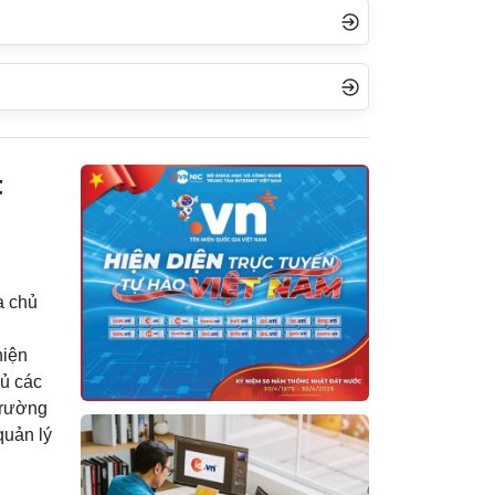
t
a chủ
hiện
đủ các
 Trường
quản lý