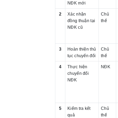
NĐK mới
2
Xác nhận
Chủ
đồng thuận tại
thể
NĐK cũ
3
Hoàn thiện thủ
Chủ
tục chuyển đổi
thể
4
Thực hiện
NĐK
chuyển đổi
NĐK
5
Kiểm tra kết
Chủ
quả
thể