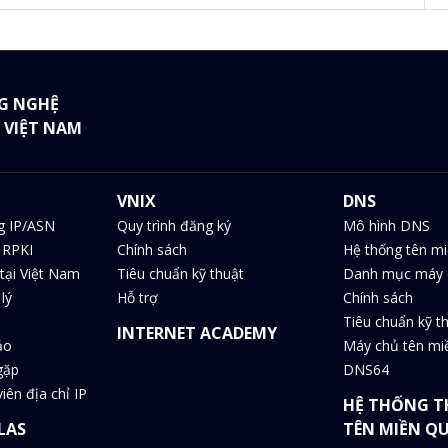
G NGHỆ
 VIỆT NAM
VNIX
DNS
g IP/ASN
Quy trình đăng ký
Mô hình DNS
 RPKI
Chính sách
Hệ thống tên m
tại Việt Nam
Tiêu chuẩn kỹ thuật
Danh mục máy 
lý
Hỗ trợ
Chính sách
Tiêu chuẩn kỹ t
INTERNET ACADEMY
ảo
Máy chủ tên m
gặp
DNS64
iên địa chỉ IP
HỆ THỐNG T
LAS
TÊN MIỀN Q