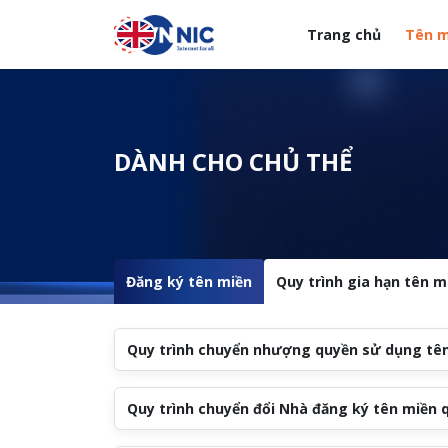
Nhảy đến nội dung
Trang chủ
Tên m
Menuheader của web
DÀNH CHO CHỦ THỂ
Đăng ký tên miền
Quy trình gia hạn tên m
Quy trình chuyển nhượng quyền sử dụng tên
Quy trình chuyển đổi Nhà đăng ký tên miền 