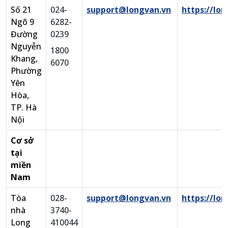
Số 21
024-
support@longvan.vn
https://lon
Ngõ 9
6282-
Đường
0239
Nguyễn
1800
Khang,
6070
Phường
Yên
Hòa,
TP. Hà
Nội
Cơ sở
tại
miền
Nam
Tòa
028-
support@longvan.vn
https://lon
nhà
3740-
Long
410044