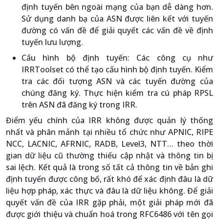
định tuyến bên ngoài mạng của bạn dễ dàng hơn.
Sử dụng danh bạ của ASN được liên kết với tuyến
đường có vấn đề để giải quyết các vấn đề về định
tuyến lưu lượng.
Cấu hình bộ định tuyến: Các công cụ như
IRRToolset có thể tạo cấu hình bộ định tuyến. Kiểm
tra các đối tượng ASN và các tuyến đường của
chúng đăng ký. Thực hiện kiểm tra cú pháp RPSL
trên ASN đã đăng ký trong IRR.
Điểm yếu chính của IRR không được quản lý thống
nhất và phân mảnh tại nhiều tổ chức như APNIC, RIPE
NCC, LACNIC, AFRNIC, RADB, Level3, NTT… theo thời
gian dữ liệu cũ thường thiếu cập nhật và thông tin bị
sai lệch. Kết quả là trong số tất cả thông tin về bản ghi
định tuyến được công bố, rất khó để xác định đâu là dữ
liệu hợp pháp, xác thực và đâu là dữ liệu không. Để giải
quyết vấn đề của IRR gặp phải, một giải pháp mới đã
được giới thiệu và chuẩn hoá trong RFC6486 với tên gọi