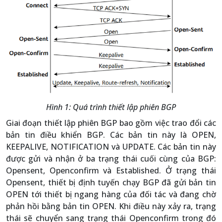
Hình 1: Quá trình thiết lập phiên BGP
Giai đoạn thiết lập phiên BGP bao gồm việc trao đổi các
bản tin điều khiển BGP. Các bản tin này là OPEN,
KEEPALIVE, NOTIFICATION và UPDATE. Các bản tin này
được gửi và nhận ở ba trạng thái cuối cùng của BGP:
Opensent, Openconfirm và Established. Ở trạng thái
Opensent, thiết bị định tuyến chạy BGP đã gửi bản tin
OPEN tới thiết bị ngang hàng của đối tác và đang chờ
phản hồi bằng bản tin OPEN. Khi điều này xảy ra, trạng
thái sẽ chuyển sang trạng thái Openconfirm trong đó