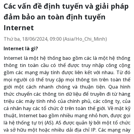
Các vấn đề định tuyến và giải pháp
đảm bảo an toàn định tuyến
Internet
Thứ ba, 18/06/2024, 09:00 (Asia/Ho_Chi_Minh)
Internet là gì?
Internet là một hệ thống bao gồm các là một hệ thống
thông tin toàn cầu có thể được truy nhập công cộng
gồm các mạng máy tính được liên kết với nhau. Từ đó
mọi người có thể truy cập mọi thông tin trên toàn thế
giới một cách nhanh chóng và thuận tiện. Qua hình
thức chuyển các thông tin dữ liệu để truyền đi từ hàng
triệu các máy tính nhỏ của chính phủ, các công ty, của
cá nhân hay các tổ chức ở trên toàn thế giới. Về mặt kỹ
thuật, Internet bao gồm nhiều mạng nhỏ hơn, được gọi
là hệ thống tự trị (AS). AS được quản lý bởi một tổ chức
và sở hữu một hoặc nhiều dải địa chỉ IP. Các mạng này