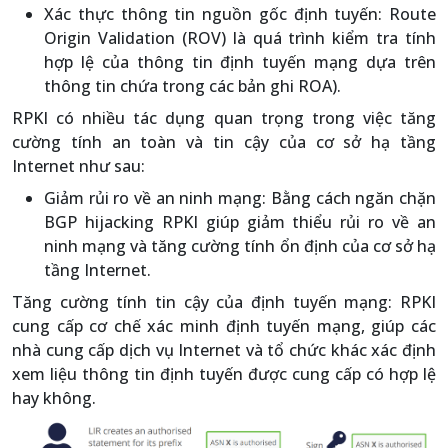
Xác thực thông tin nguồn gốc định tuyến: Route
Origin Validation (ROV) là quá trình kiểm tra tính
hợp lệ của thông tin định tuyến mạng dựa trên
thông tin chứa trong các bản ghi ROA).
RPKI có nhiều tác dụng quan trọng trong việc tăng
cường tính an toàn và tin cậy của cơ sở hạ tầng
Internet như sau:
Giảm rủi ro về an ninh mạng: Bằng cách ngăn chặn
BGP hijacking RPKI giúp giảm thiểu rủi ro về an
ninh mạng và tăng cường tính ổn định của cơ sở hạ
tầng Internet.
Tăng cường tính tin cậy của định tuyến mạng: RPKI
cung cấp cơ chế xác minh định tuyến mạng, giúp các
nhà cung cấp dịch vụ Internet và tổ chức khác xác định
xem liệu thông tin định tuyến được cung cấp có hợp lệ
hay không.