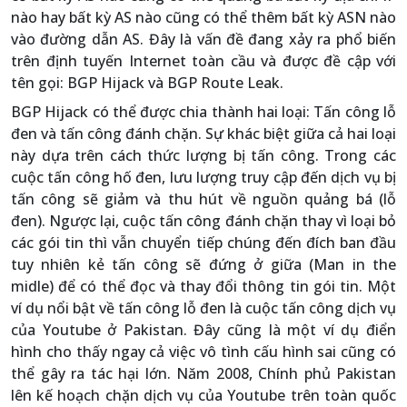
nào hay bất kỳ AS nào cũng có thể thêm bất kỳ ASN nào
vào đường dẫn AS. Đây là vấn đề đang xảy ra phổ biến
trên định tuyến Internet toàn cầu và được đề cập với
tên gọi: BGP Hijack và BGP Route Leak.
BGP Hijack có thể được chia thành hai loại: Tấn công lỗ
đen và tấn công đánh chặn. Sự khác biệt giữa cả hai loại
này dựa trên cách thức lượng bị tấn công. Trong các
cuộc tấn công hố đen, lưu lượng truy cập đến dịch vụ bị
tấn công sẽ giảm và thu hút về nguồn quảng bá (lỗ
đen). Ngược lại, cuộc tấn công đánh chặn thay vì loại bỏ
các gói tin thì vẫn chuyển tiếp chúng đến đích ban đầu
tuy nhiên kẻ tấn công sẽ đứng ở giữa (Man in the
midle) để có thể đọc và thay đổi thông tin gói tin. Một
ví dụ nổi bật về tấn công lỗ đen là cuộc tấn công dịch vụ
của Youtube ở Pakistan. Đây cũng là một ví dụ điển
hình cho thấy ngay cả việc vô tình cấu hình sai cũng có
thể gây ra tác hại lớn. Năm 2008, Chính phủ Pakistan
lên kế hoạch chặn dịch vụ của Youtube trên toàn quốc