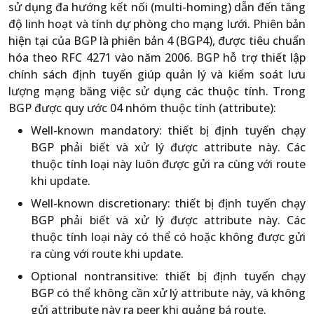
sử dụng đa hướng kết nối (multi-homing) dẫn đến tăng
độ linh hoạt và tính dự phòng cho mạng lưới. Phiên bản
hiện tại của BGP là phiên bản 4 (BGP4), được tiêu chuẩn
hóa theo RFC 4271 vào năm 2006. BGP hỗ trợ thiết lập
chính sách định tuyến giúp quản lý và kiểm soát lưu
lượng mạng băng việc sử dụng các thuộc tính. Trong
BGP được quy ước 04 nhóm thuộc tính (attribute):
Well-known mandatory: thiết bị định tuyến chạy
BGP phải biết và xử lý được attribute này. Các
thuộc tính loại này luôn được gửi ra cùng với route
khi update.
Well-known discretionary: thiết bị định tuyến chạy
BGP phải biết và xử lý được attribute này. Các
thuộc tính loại này có thể có hoặc không được gửi
ra cùng với route khi update.
Optional nontransitive: thiết bị định tuyến chạy
BGP có thể không cần xử lý attribute này, và không
gửi attribute này ra peer khi quảng bá route.