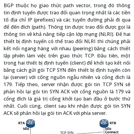
BGP thuộc họ giao thức path vector, trong đó thông
tin định tuyến được trao đổi quan trọng nhất là các tiền
tố địa chỉ IP (prefixes) và các tuyến đường phải đi qua
để đến đích (path). Thông tin được trao đổi được gọi là
thông tin về khả năng tiếp cận lớp mạng (NLRI). Để hai
thiết bị định tuyến có thể trao đổi NLRI thì chúng phải
kết nối ngang hàng với nhau (peering) bằng cách thiết
lập phiên làm việc trên giao thức TCP. Đầu tiên, một
trong hai thiết bị định tuyến (client) để khởi tạo kết nối
bằng cách gửi gói TCP SYN đến thiết bị định tuyến còn
lại (server) với cổng nguồn ngẫu nhiên và cổng đich là
179. Tiếp theo, server nhận được gói tin TCP SYN sẽ
phản hồi lại gói tin SYN ACK với cổng nguồn là 179 và
cổng đích là giá trị cổng khởi tạo ban đầu ở bước thứ
nhất. Cuối cùng, client sau khi nhận được gói tin SYN
ACK sẽ phản hồi lại gói tin ACK với phía server.