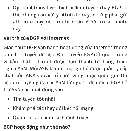
Optional transitive: thiết bị định tuyến chạy BGP có
thể không cần xử lý attribute này, nhưng phải gửi
attribute này nếu route nhận được có attribute
này.
Vai trò của BGP với Internet
Giao thức BGP vận hành hoạt động của Internet thông
qua định tuyến dữ liệu. Định tuyến BGP rất quan trọng
vì bản chất Internet được tạo thành từ hàng trăm
nghìn ASN. Mỗi ASN là một mạng nhỏ được quản lý cấp
phát bởi IANA và các tổ chức vùng hoặc quốc gia. Dữ
liệu di chuyển giữa các ASN từ nguồn đến đích. BGP hỗ
trợ ASN các hoạt động sau:
Tìm tuyến tốt nhất
Khám phá các thay đổi kết nối mạng
Quản trị các chính sách định tuyến
BGP hoạt động như thế nào?