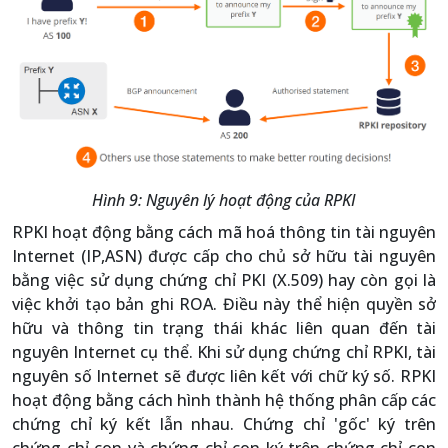
Hình 9: Nguyên lý hoạt động của RPKI
RPKI hoạt động bằng cách mã hoá thông tin tài nguyên
Internet (IP,ASN) được cấp cho chủ sở hữu tài nguyên
bằng việc sử dụng chứng chỉ PKI (X.509) hay còn gọi là
việc khởi tạo bản ghi ROA. Điều này thể hiện quyền sở
hữu và thông tin trạng thái khác liên quan đến tài
nguyên Internet cụ thể. Khi sử dụng chứng chỉ RPKI, tài
nguyên số Internet sẽ được liên kết với chữ ký số. RPKI
hoạt động bằng cách hình thành hệ thống phân cấp các
chứng chỉ ký kết lẫn nhau. Chứng chỉ 'gốc' ký trên
chứng chỉ con và chứng chỉ con ký trên chứng chỉ con