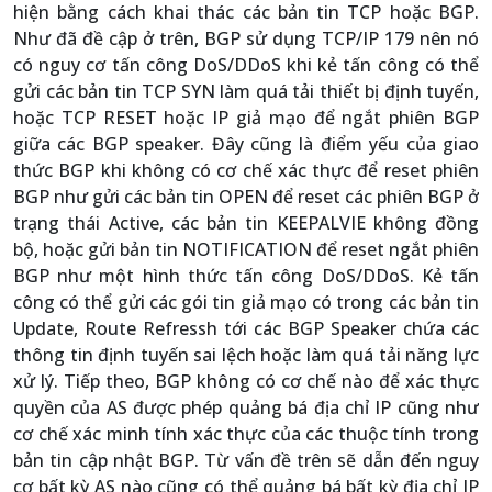
hiện bằng cách khai thác các bản tin TCP hoặc BGP.
Như đã đề cập ở trên, BGP sử dụng TCP/IP 179 nên nó
có nguy cơ tấn công DoS/DDoS khi kẻ tấn công có thể
gửi các bản tin TCP SYN làm quá tải thiết bị định tuyến,
hoặc TCP RESET hoặc IP giả mạo để ngắt phiên BGP
giữa các BGP speaker. Đây cũng là điểm yếu của giao
thức BGP khi không có cơ chế xác thực để reset phiên
BGP như gửi các bản tin OPEN để reset các phiên BGP ở
trạng thái Active, các bản tin KEEPALVIE không đồng
bộ, hoặc gửi bản tin NOTIFICATION để reset ngắt phiên
BGP như một hình thức tấn công DoS/DDoS. Kẻ tấn
công có thể gửi các gói tin giả mạo có trong các bản tin
Update, Route Refressh tới các BGP Speaker chứa các
thông tin định tuyến sai lệch hoặc làm quá tải năng lực
xử lý. Tiếp theo, BGP không có cơ chế nào để xác thực
quyền của AS được phép quảng bá địa chỉ IP cũng như
cơ chế xác minh tính xác thực của các thuộc tính trong
bản tin cập nhật BGP. Từ vấn đề trên sẽ dẫn đến nguy
cơ bất kỳ AS nào cũng có thể quảng bá bất kỳ địa chỉ IP