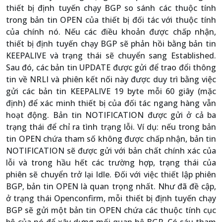
thiết bị định tuyến chạy BGP so sánh các thuộc tính
trong bản tin OPEN của thiết bị đối tác với thuộc tính
của chính nó. Nếu các điều khoản được chấp nhận,
thiết bị định tuyến chạy BGP sẽ phản hồi bằng bản tin
KEEPALIVE và trạng thái sẽ chuyển sang Established.
Sau đó, các bản tin UPDATE được gửi để trao đổi thông
tin về NRLI và phiên kết nối này được duy trì bằng việc
gửi các bản tin KEEPALIVE 19 byte mỗi 60 giây (mặc
định) để xác minh thiết bị của đối tác ngang hàng vẫn
hoạt động. Bản tin NOTIFICATION được gửi ở cả ba
trạng thái để chỉ ra tình trạng lỗi. Ví dụ: nếu trong bản
tin OPEN chứa tham số không được chấp nhận, bản tin
NOTIFICATION sẽ được gửi với bản chất chính xác của
lỗi và trong hầu hết các trường hợp, trạng thái của
phiên sẽ chuyển trở lại Idle. Đối với việc thiết lập phiên
BGP, bản tin OPEN là quan trọng nhất. Như đã đề cập,
ở trạng thái Openconfirm, mỗi thiết bị định tuyến chạy
BGP sẽ gửi một bản tin OPEN chứa các thuộc tính cục
bộ của nó để xây dựng mối quan hệ BGP. Có sáu tham