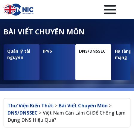
Nhảy đến nội dung
Menuheader của website
BÀI VIẾT CHUYÊN MÔN
Quản lý tài
IPv6
DNS/DNSSEC
Hạ tầng
nguyên
mạng
Breadcrumb
Thư Viện Kiến Thức
>
Bài Viết Chuyên Môn
>
DNS/DNSSEC
>
Việt Nam Cần Làm Gì Để Chống Lạm
Dụng DNS Hiệu Quả?