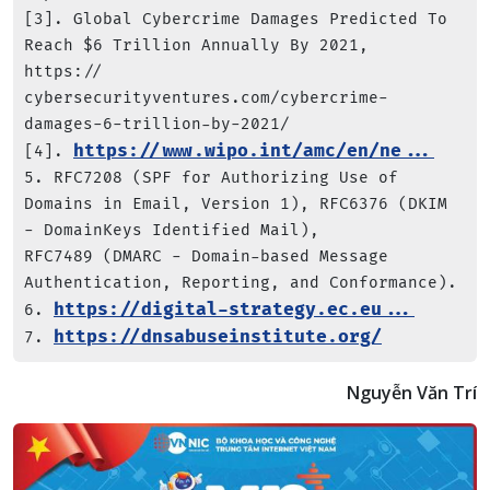
[3]. Global Cybercrime Damages Predicted To 
Reach $6 Trillion Annually By 2021, 
https:// 
cybersecurityventures.com/cybercrime-
damages-6-trillion-by-2021/

https://www.wipo.int/amc/en/ne...
[4]. 
5. RFC7208 (SPF for Authorizing Use of 
Domains in Email, Version 1), RFC6376 (DKIM 
- DomainKeys Identified Mail),

RFC7489 (DMARC - Domain-based Message 
Authentication, Reporting, and Conformance).

https://digital-strategy.ec.eu...
6. 
https://dnsabuseinstitute.org/
7. 
Nguyễn Văn Trí