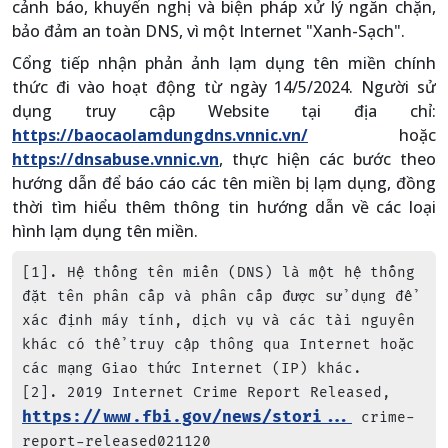
cảnh báo, khuyến nghị và biện pháp xử lý ngăn chặn,
bảo đảm an toàn DNS, vì một Internet "Xanh-Sạch".
Cổng tiếp nhận phản ảnh lạm dụng tên miền chính
thức đi vào hoạt động từ ngày 14/5/2024. Người sử
dụng truy cập Website tại địa chỉ:
https://baocaolamdungdns.vnnic.vn/
hoặc
https://dnsabuse.vnnic.vn
, thực hiện các bước theo
hướng dẫn để báo cáo các tên miền bị lạm dụng, đồng
thời tìm hiểu thêm thông tin hướng dẫn về các loại
hình lạm dụng tên miền.
[1]. Hệ thống tên miền (DNS) là một hệ thống 
đặt tên phân cấp và phân cấp được sử dụng để 
xác định máy tính, dịch vụ và các tài nguyên 
khác có thể truy cập thông qua Internet hoặc 
các mạng Giao thức Internet (IP) khác.

[2]. 2019 Internet Crime Report Released, 
https://www.fbi.gov/news/stori...
 crime-
report-released021120
