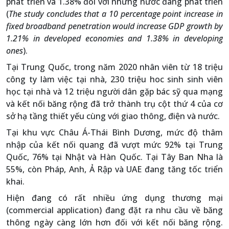
phát triển và 1.38% đối với những nước đang phát triển
(
The study concludes that a 10 percentage point increase in
fixed broadband penetration would increase GDP growth by
1.21% in developed economies and 1.38% in developing
ones
).
Tại Trung Quốc, trong năm 2020 nhân viên từ 18 triệu
công ty làm việc tại nhà, 230 triệu hoc sinh sinh viên
học tại nhà và 12 triệu người dân gặp bác sỹ qua mạng
và kết nối băng rộng đã trở thành trụ cột thứ 4 của cơ
sở hạ tầng thiết yếu cùng với giao thông, điện và nước.
Tại khu vực Châu Á-Thái Bình Dương, mức độ thâm
nhập của kết nối quang đã vượt mức 92% tại Trung
Quốc, 76% tại Nhật và Hàn Quốc. Tại Tây Ban Nha là
55%, còn Pháp, Anh, Ả Rập và UAE đang tăng tốc triển
khai.
Hiện đang có rất nhiều ứng dụng thương mại
(commercial application) đang đặt ra nhu cầu về băng
thông ngày càng lớn hơn đối với kết nối băng rộng.