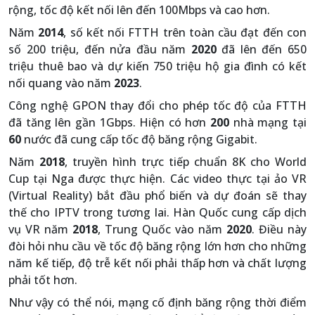
rộng, tốc độ kết nối lên đến 100Mbps và cao hơn.
Năm
2014
, số kết nối FTTH trên toàn cầu đạt đến con
số 200 triệu, đến nửa đầu năm
2020
đã lên đến 650
triệu thuê bao và dự kiến 750 triệu hộ gia đình có kết
nối quang vào năm
2023
.
Công nghệ GPON thay đổi cho phép tốc độ của FTTH
đã tăng lên gần 1Gbps. Hiện có hơn
200
nhà mạng tại
60
nước đã cung cấp tốc độ băng rộng Gigabit.
Năm
2018
, truyền hình trực tiếp chuẩn 8K cho World
Cup tại Nga được thực hiện. Các video thực tại ảo VR
(Virtual Reality) bắt đầu phổ biến và dự đoán sẽ thay
thế cho IPTV trong tương lai. Hàn Quốc cung cấp dịch
vụ VR năm
2018
, Trung Quốc vào năm
2020
. Điều này
đòi hỏi nhu cầu về tốc độ băng rộng lớn hơn cho những
năm kế tiếp, độ trễ kết nối phải thấp hơn và chất lượng
phải tốt hơn.
Như vậy có thể nói, mạng cố định băng rộng thời điểm