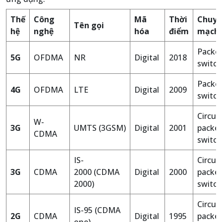
Thế
Công
Mã
Thời
Chuyể
Tên gọi
hệ
nghệ
hóa
điểm
mạch
Packe
5G
OFDMA
NR
Digital
2018
switch
Packe
4G
OFDMA
LTE
Digital
2009
switch
Circui
W-
3G
UMTS (3GSM)
Digital
2001
packe
CDMA
switch
IS-
Circui
3G
CDMA
2000 (CDMA
Digital
2000
packe
2000)
switch
Circui
IS-95 (CDMA
2G
CDMA
Digital
1995
packe