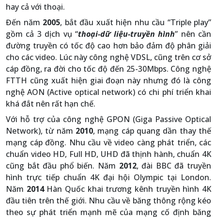
hay cả với thoại.
Đến năm
2005
, bắt đầu xuất hiện nhu cầu “Triple play”
gồm cả 3 dịch vụ “
thoại-dữ liệu-truyền hình
” nên cần
đường truyền có tốc độ cao hơn bảo đảm độ phân giải
cho các video. Lúc này công nghệ VDSL, cũng trên cơ sở
cáp đồng, ra đời cho tốc độ đến 25-30Mbps. Công nghệ
FTTH cũng xuất hiện giai đoạn này nhưng đó là công
nghệ AON (Active optical network) có chi phí triển khai
khá đắt nên rất hạn chế.
Với hỗ trợ của công nghệ GPON (Giga Passive Optical
Network), từ năm
2010
, mạng cáp quang dần thay thế
mạng cáp đồng. Nhu cầu về video càng phát triển, các
chuẩn video HD, Full HD, UHD đã thịnh hành, chuẩn 4K
cũng bắt đầu phổ biến. Năm
2012
, đài BBC đã truyền
hình trực tiếp chuẩn 4K đại hội Olympic tại London.
Năm
2014
Hàn Quốc khai trương kênh truyền hình 4K
đầu tiên trên thế giới. Nhu cầu về băng thông rộng kéo
theo sự phát triển mạnh mẽ của mạng cố định băng