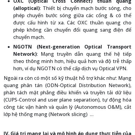
OXC (Optical Cross Connect) thuần quang
(alloptical)
: Thiết bị chuyển mạch bước sóng, cho
phép chuyển bước sóng giữa các cổng & có thể
được cấu hình từ xa. Các OXC thuần quang cho
phép không cần chuyển đổi quang sang điện để
chuyển mạch.
NGOTN (Next-generation Optical Transport
Network)
: Mạng truyền dẫn quang thế hệ tiếp
theo thông minh hơn, hiệu quả hơn và độ trễ thấp
hơn, ví dụ NGOTN có thể cấp dịch vụ Optical VPN.
Ngoài ra còn có một số kỹ thuật hỗ trợ khác như: Mạng
quang phân tán (ODN-Optical Distribution Network),
phân tách mặt phẳng điều khiển và truyền tải dữ liệu
(CUPS-Control and user plane separation), tự động hóa
công tác vận hành và quản lý (Autonomous O&M), cắt
lớp hệ thống mạng (Network slicing) …
IV. Giá trị mang lại và mô hình áp dụng thực tiễn của