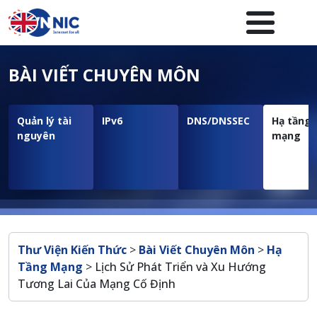
Nhảy đến nội dung
Menuheader của website
BÀI VIẾT CHUYÊN MÔN
Quản lý tài
IPv6
DNS/DNSSEC
Hạ tầng
nguyên
mạng
Breadcrumb
Thư Viện Kiến Thức
>
Bài Viết Chuyên Môn
>
Hạ
Tầng Mạng
>
Lịch Sử Phát Triển và Xu Hướng
Tương Lai Của Mạng Cố Định