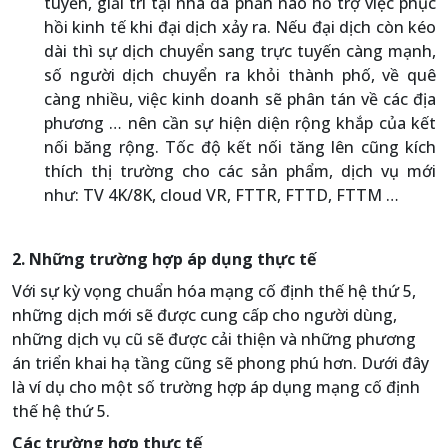
tuyến, giải trí tại nhà đã phần nào hỗ trợ việc phục
hồi kinh tế khi đại dịch xảy ra. Nếu đại dịch còn kéo
dài thì sự dịch chuyển sang trực tuyến càng mạnh,
số người dịch chuyển ra khỏi thành phố, về quê
càng nhiều, việc kinh doanh sẽ phân tán về các địa
phương … nên cần sự hiện diện rộng khắp của kết
nối băng rộng. Tốc độ kết nối tăng lên cũng kích
thích thị trường cho các sản phẩm, dịch vụ mới
như: TV 4K/8K, cloud VR, FTTR, FTTD, FTTM …
2. Những trường hợp áp dụng thực tế
Với sự kỳ vọng chuẩn hóa mạng cố định thế hệ thứ 5,
những dịch mới sẽ được cung cấp cho người dùng,
những dịch vụ cũ sẽ được cải thiện và những phương
án triển khai hạ tầng cũng sẽ phong phú hơn. Dưới đây
là ví dụ cho một số trường hợp áp dụng mạng cố định
thế hệ thứ 5.
Các trường hợp thực tế