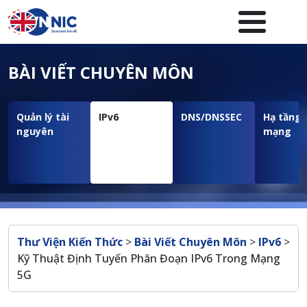
Nhảy đến nội dung
Menuheader của website
BÀI VIẾT CHUYÊN MÔN
Quản lý tài
IPv6
DNS/DNSSEC
Hạ tầng
nguyên
mạng
Breadcrumb
Thư Viện Kiến Thức
>
Bài Viết Chuyên Môn
>
IPv6
>
Kỹ Thuật Định Tuyến Phân Đoạn IPv6 Trong Mạng
5G