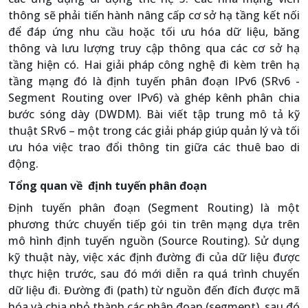
thông sẽ phải tiến hành nâng cấp cơ sở hạ tầng kết nối
để đáp ứng nhu cầu hoặc tối ưu hóa dữ liệu, băng
thông và lưu lượng truy cập thông qua các cơ sở hạ
tầng hiện có. Hai giải pháp công nghệ đi kèm trên hạ
tầng mạng đó là định tuyến phân đoạn IPv6 (SRv6 -
Segment Routing over IPv6) và ghép kênh phân chia
bước sóng dày (DWDM). Bài viết tập trung mô tả kỹ
thuật SRv6 – một trong các giải pháp giúp quản lý và tối
ưu hóa việc trao đổi thông tin giữa các thuê bao di
động.
Tổng quan về định tuyến phân đoạn
Định tuyến phân đoạn (Segment Routing) là một
phương thức chuyển tiếp gói tin trên mạng dựa trên
mô hình định tuyến nguồn (Source Routing). Sử dụng
kỹ thuật này, việc xác định đường đi của dữ liệu được
thực hiện trước, sau đó mới diễn ra quá trình chuyển
dữ liệu đi. Đường đi (path) từ nguồn đến đích được mã
hóa và chia nhỏ thành các phân đoạn (segment), sau đó