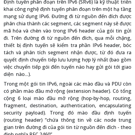
Định tuyến phân đoạn trên IPv6 (SRv6) là kỹ thuật triển
khai công nghệ định tuyến phân đoạn trên một hạ tầng
mạng sử dụng IPv6. Đường đi từ nguồn đến đích được
phân chia thành các segment, các segment này sẽ được
mã hóa và chèn vào trong IPv6 header của gói tin gửi
đi. Trên đường đi từ nguồn đến đích, qua mỗi chặng,
thiết bị định tuyến sẽ kiểm tra phần IPv6 header, bóc
tách và phân tích segment nhận được, từ đó đưa ra
quyết định chuyển tiếp lưu lượng hợp lý nhất (bao gồm
việc chuyển tiếp gói đến tuyến nào hay gửi gói tới giao
diện nào...).
Trong một gói tin IPv6, ngoài các mào đầu và PDU còn
có phần mào đầu mở rộng (extension header). Có tổng
cộng 6 loại mào đầu mở rộng (hop-by-hop, routing,
fragment, destination, authentication, encapsulating
security payload). Trong đó mào đầu định tuyến
(routing header) “chứa thông tin về các node trung
gian trên đường đi của gói tin từ nguồn đến đích - theo
định nghĩa RFC 2460”.