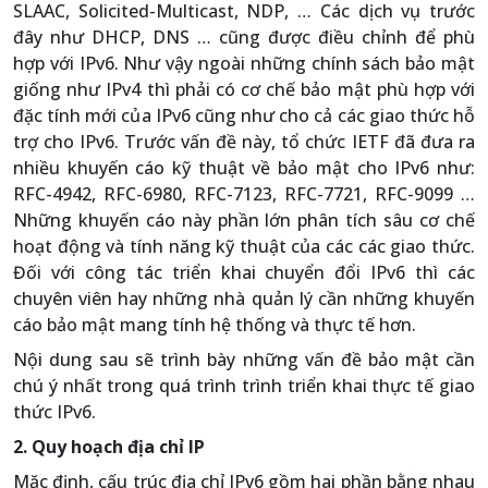
SLAAC, Solicited-Multicast, NDP, … Các dịch vụ trước
đây như DHCP, DNS … cũng được điều chỉnh để phù
hợp với IPv6. Như vậy ngoài những chính sách bảo mật
giống như IPv4 thì phải có cơ chế bảo mật phù hợp với
đặc tính mới của IPv6 cũng như cho cả các giao thức hỗ
trợ cho IPv6. Trước vấn đề này, tổ chức IETF đã đưa ra
nhiều khuyến cáo kỹ thuật về bảo mật cho IPv6 như:
RFC-4942, RFC-6980, RFC-7123, RFC-7721, RFC-9099 …
Những khuyến cáo này phần lớn phân tích sâu cơ chế
hoạt động và tính năng kỹ thuật của các các giao thức.
Đối với công tác triển khai chuyển đổi IPv6 thì các
chuyên viên hay những nhà quản lý cần những khuyến
cáo bảo mật mang tính hệ thống và thực tế hơn.
Nội dung sau sẽ trình bày những vấn đề bảo mật cần
chú ý nhất trong quá trình trình triển khai thực tế giao
thức IPv6.
2. Quy hoạch địa chỉ IP
Mặc định, cấu trúc địa chỉ IPv6 gồm hai phần bằng nhau