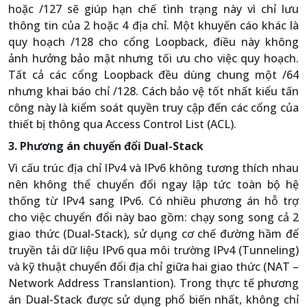
hoặc /127 sẽ giúp hạn chế tình trạng này vì chỉ lưu
thông tin của 2 hoặc 4 địa chỉ. Một khuyến cáo khác là
quy hoạch /128 cho cổng Loopback, điều này không
ảnh hưởng bảo mật nhưng tối ưu cho việc quy hoạch.
Tất cả các cổng Loopback đều dùng chung một /64
nhưng khai báo chỉ /128. Cách bảo vệ tốt nhất kiểu tấn
công này là kiểm soát quyền truy cập đến các cổng của
thiết bị thông qua Access Control List (ACL).
3. Phương án chuyển đổi Dual-Stack
Vì cấu trúc địa chỉ IPv4 và IPv6 không tương thích nhau
nên không thể chuyển đổi ngay lập tức toàn bộ hệ
thống từ IPv4 sang IPv6. Có nhiều phương án hỗ trợ
cho việc chuyển đổi này bao gồm: chạy song song cả 2
giao thức (Dual-Stack), sử dụng cơ chế đường hầm để
truyền tải dữ liệu IPv6 qua môi trường IPv4 (Tunneling)
và kỹ thuật chuyển đổi địa chỉ giữa hai giao thức (NAT –
Network Address Translantion). Trong thực tế phương
án Dual-Stack được sử dụng phổ biến nhất, không chỉ