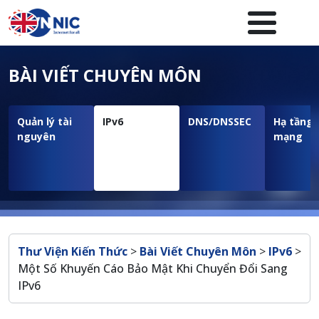
Nhảy đến nội dung
Menuheader của website
BÀI VIẾT CHUYÊN MÔN
Quản lý tài
IPv6
DNS/DNSSEC
Hạ tầng
nguyên
mạng
Breadcrumb
Thư Viện Kiến Thức
>
Bài Viết Chuyên Môn
>
IPv6
>
Một Số Khuyến Cáo Bảo Mật Khi Chuyển Đổi Sang
IPv6