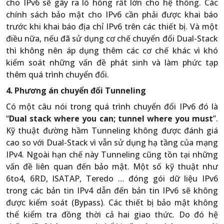
cho IPv6 sẽ gây ra lỗ hổng rất lớn cho hệ thống. Các
chính sách bảo mật cho IPv6 cần phải được khai báo
trước khi khai báo địa chỉ IPv6 trên các thiết bị. Và một
điều nữa, nếu đã sử dụng cơ chế chuyển đổi Dual-Stack
thì không nên áp dụng thêm các cơ chế khác vì khó
kiểm soát những vấn đề phát sinh và làm phức tạp
thêm quá trình chuyển đổi.
4. Phương án chuyển đổi Tunneling
Có một câu nói trong quá trình chuyển đổi IPv6 đó là
“
Dual stack where you can; tunnel where you must
”.
Kỹ thuật đường hầm Tunneling không được đánh giá
cao so với Dual-Stack vì vẫn sử dụng hạ tầng của mạng
IPv4. Ngoài hạn chế này Tunneling cũng tồn tại những
vấn đề liên quan đến bảo mật. Một số kỹ thuật như
6to4, 6RD, ISATAP, Teredo … đóng gói dữ liệu IPv6
trong các bản tin IPv4 dẫn đến bản tin IPv6 sẽ không
được kiểm soát (Bypass). Các thiết bị bảo mật không
thể kiểm tra đồng thời cả hai giao thức. Do đó hệ