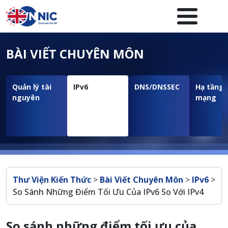
Nhảy đến nội dung
Menuheader của website
BÀI VIẾT CHUYÊN MÔN
Quản lý tài
IPv6
DNS/DNSSEC
Hạ tầng
nguyên
mạng
Breadcrumb
Thư Viện Kiến Thức
>
Bài Viết Chuyên Môn
>
IPv6
>
So Sánh Những Điểm Tối Ưu Của IPv6 So Với IPv4
So sánh những điểm tối ưu của