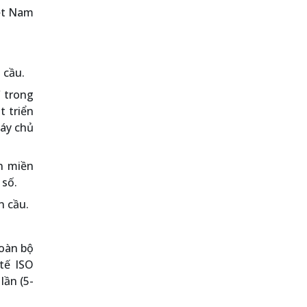
iệt Nam
 cầu.
C trong
t triển
máy chủ
n miền
 số.
n cầu.
toàn bộ
tế ISO
lần (5-