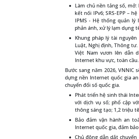
Làm chủ nền tảng số, mở: 
kết nối IPv6; SRS-EPP – hệ
IPMS - Hệ thống quản lý I
phản ánh, xử lý lạm dụng t
Khung pháp lý tài nguyên 
Luật, Nghị định, Thông tư.
Việt Nam vươn lên dẫn d
Internet khu vực, toàn cầu.
Bước sang năm 2026, VNNIC sẽ 
dựng nền Internet quốc gia an
chuyển đổi số quốc gia.
Phát triển hệ sinh thái Int
với dịch vụ số; phổ cập vớ
thông sáng tạo; 1,2 triệu t
Bảo đảm vận hành an toà
Internet quốc gia, đảm bảo
Chủ động dẫn dắt chuyển đ