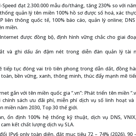
I-Speed đạt 2.300.000 mẫu đo/tháng, tăng 230% so với nă
 thống quản lý tên miền 100% hồ sơ được số hoá, xác thực
P liên thông quốc tế, 100% báo cáo, quản lý online; DNS
ên miền.
Internet được đồng bộ, định hình vững chắc cho giai đoạ
ắt và ghi dấu ấn đậm nét trong diễn đàn quản lý tài 
tiếp tục đóng vai trò tiên phong trong dẫn dắt, đồng hà
 toàn, bền vững, xanh, thông minh, thúc đẩy mạnh mẽ tiế
ernet gắn với tên miền quốc gia “.vn”: Phát triển tên miền “.
i chính sách ưu đãi phí, miễn phí dịch vụ số linh hoạt và
ên miền năm 2030, Top 30 thế giới.
n, ổn định 100% hệ thống kỹ thuật, dịch vụ DNS, VNIX
 cam kết chất lượng dịch vụ SLA.
ổi IPv6 only toàn diện, đặt mục tiêu 72 – 74% (2026), 90