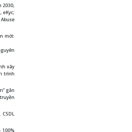
m 2030,
, eKyc;
 Abuse
n mới:
nguyên
nh xây
n trình
vn” gắn
 truyền
, CSDL
 – 100%