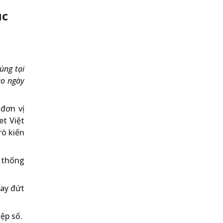
úc
ùng tại
ào ngày
đơn vị
et Việt
rò kiến
 thống
hay đứt
ệp số.