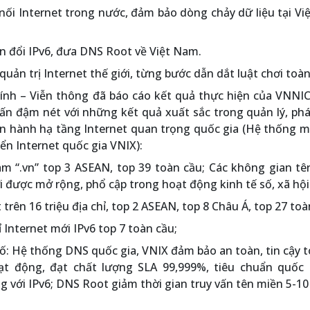
 nối Internet trong nước, đảm bảo dòng chảy dữ liệu tại V
n đổi IPv6, đưa DNS Root về Việt Nam.
uản trị Internet thế giới, từng bước dẫn dắt luật chơi toàn
hính – Viễn thông đã báo cáo kết quả thực hiện của VNNI
 ấn đậm nét với những kết quả xuất sắc trong quản lý, phá
vận hành hạ tầng Internet quan trọng quốc gia (Hệ thống 
n Internet quốc gia VNIX):
m “.vn” top 3 ASEAN, top 39 toàn cầu; Các không gian tê
i được mở rộng, phổ cập trong hoạt động kinh tế số, xã hội
 trên 16 triệu địa chỉ, top 2 ASEAN, top 8 Châu Á, top 27 toà
ỉ Internet mới IPv6 top 7 toàn cầu;
ố: Hệ thống DNS quốc gia, VNIX đảm bảo an toàn, tin cậy 
t động, đạt chất lượng SLA 99,999%, tiêu chuẩn quốc 
 với IPv6; DNS Root giảm thời gian truy vấn tên miền 5-10 