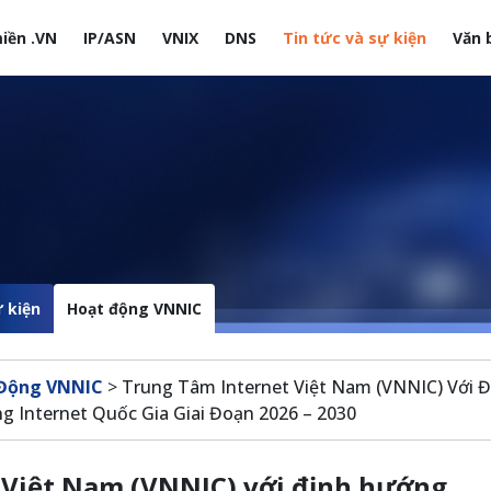
iền .VN
IP/ASN
VNIX
DNS
Tin tức và sự kiện
Văn 
site
 kiện
Hoạt động VNNIC
Động VNNIC
>
Trung Tâm Internet Việt Nam (VNNIC) Với 
g Internet Quốc Gia Giai Đoạn 2026 – 2030
 Việt Nam (VNNIC) với định hướng