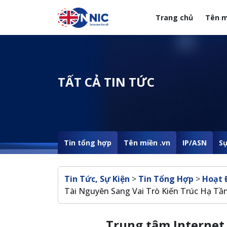
Nhảy đến nội dung
Trang chủ
Tên m
Menuheader của web
TẤT CẢ TIN TỨC
Tin tổng hợp
Tên miền .vn
IP/ASN
Sự
Breadcrumb
Tin Tức, Sự Kiện
>
Tin Tổng Hợp
>
Hoạt 
Tài Nguyên Sang Vai Trò Kiến Trúc Hạ Tần
Trung tâm Internet