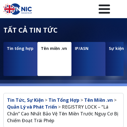
Nhảy đến nội dung
Menuheader của website
TẤT CẢ TIN TỨC
Tin tổng hợp
Tên miền .vn
IP/ASN
Sự kiện
Breadcrumb
Tin Tức, Sự Kiện
>
Tin Tổng Hợp
>
Tên Miền .vn
>
Quản Lý và Phát Triển
>
REGISTRY LOCK – “Lá
Chắn” Cao Nhất Bảo Vệ Tên Miền Trước Nguy Cơ Bị
Chiếm Đoạt Trái Phép