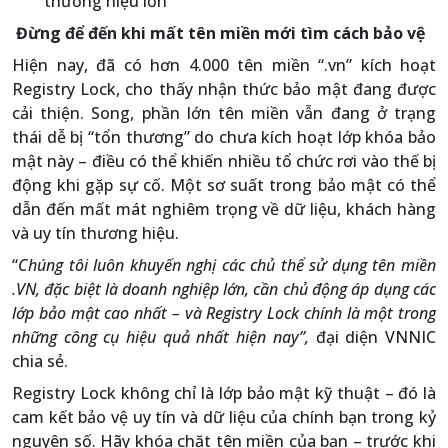
thương hiệu lớn
Đừng để đến khi mất tên miền mới tìm cách bảo vệ
Hiện nay, đã có hơn 4.000 tên miền “.vn” kích hoạt
Registry Lock, cho thấy nhận thức bảo mật đang được
cải thiện. Song, phần lớn tên miền vẫn đang ở trạng
thái dễ bị “tổn thương” do chưa kích hoạt lớp khóa bảo
mật này – điều có thể khiến nhiều tổ chức rơi vào thế bị
động khi gặp sự cố. Một sơ suất trong bảo mật có thể
dẫn đến mất mát nghiêm trọng về dữ liệu, khách hàng
và uy tín thương hiệu.
“
Chúng tôi luôn khuyến nghị các chủ thể sử dụng tên miền
.VN, đặc biệt là doanh nghiệp lớn, cần chủ động áp dụng các
lớp bảo mật cao nhất – và Registry Lock chính là một trong
những công cụ hiệu quả nhất hiện nay”,
đại diện VNNIC
chia sẻ.
Registry Lock không chỉ là lớp bảo mật kỹ thuật – đó là
cam kết bảo vệ uy tín và dữ liệu của chính bạn trong kỷ
nguyên số. Hãy khóa chặt tên miền của bạn – trước khi