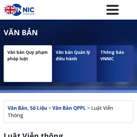
Nhảy đến nội dung
Menuheader của website
VĂN BẢN
Văn bản Quy phạm
Văn bản Quản lý
Thông báo
pháp luật
điều hành
VNNIC
Breadcrumb
Văn Bản, Số Liệu
>
Văn Bản QPPL
>
Luật Viễn
Thông
Luật Viễn thông