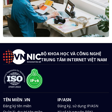
BỘ KHOA HỌC VÀ CÔNG NGHỆ
TRUNG TÂM INTERNET VIỆT NAM
TÊN MIỀN .VN
IP/ASN
Đăng ký tên miền
Đăng ký, sử dụng IP/ASN
Quản lý, duy trì tên miền
Ký số tài nguyên RPKI