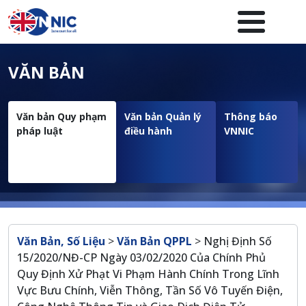
Nhảy đến nội dung
Menuheader của website
VĂN BẢN
Văn bản Quy phạm
Văn bản Quản lý
Thông báo
pháp luật
điều hành
VNNIC
Breadcrumb
Văn Bản, Số Liệu
>
Văn Bản QPPL
>
Nghị Định Số
15/2020/NĐ-CP Ngày 03/02/2020 Của Chính Phủ
Quy Định Xử Phạt Vi Phạm Hành Chính Trong Lĩnh
Vực Bưu Chính, Viễn Thông, Tần Số Vô Tuyến Điện,