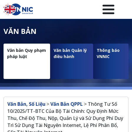
Nhảy đến nội dung
Menuheader của website
VĂN BẢN
Văn bản Quy phạm
Văn bản Quản lý
Thông báo
pháp luật
điều hành
VNNIC
Breadcrumb
Văn Bản, Số Liệu
>
Văn Bản QPPL
>
Thông Tư Số
10/2025/TT-BTC Của Bộ Tài Chính: Quy Định Mức
Thu, Chế Độ Thu, Nộp, Quản Lý và Sử Dụng Phí Duy
Trì Sử Dụng Tài Nguyên Internet, Lệ Phí Phân Bổ,