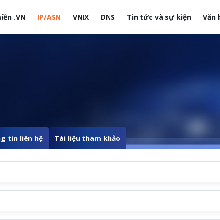
iền .VN
IP/ASN
VNIX
DNS
Tin tức và sự kiện
Văn 
site
g tin liên hệ
Tài liệu tham khảo