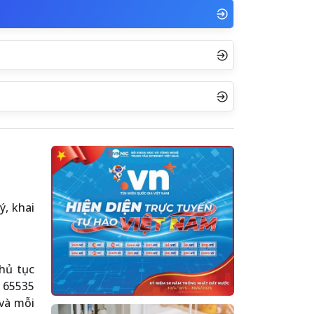
, khai
hủ tục
n 65535
 và mỗi