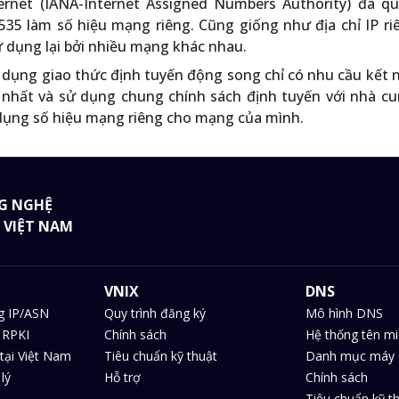
ernet (IANA-Internet Assigned Numbers Authority) đã qu
35 làm số hiệu mạng riêng. Cũng giống như địa chỉ IP ri
 dụng lại bởi nhiều mạng khác nhau.
dụng giao thức định tuyến động song chỉ có nhu cầu kết 
 nhất và sử dụng chung chính sách định tuyến với nhà cu
 dụng số hiệu mạng riêng cho mạng của mình.
G NGHỆ
 VIỆT NAM
VNIX
DNS
g IP/ASN
Quy trình đăng ký
Mô hình DNS
 RPKI
Chính sách
Hệ thống tên m
tại Việt Nam
Tiêu chuẩn kỹ thuật
Danh mục máy 
lý
Hỗ trợ
Chính sách
Tiêu chuẩn kỹ t