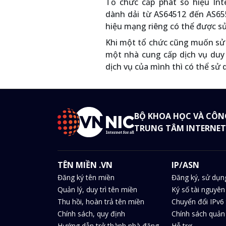
Tổ chức cấp phát số hiệu Int
dành dải từ AS64512 đến AS655
hiệu mạng riêng có thể được sử
Khi một tổ chức cũng muốn sử 
một nhà cung cấp dịch vụ duy
dịch vụ của mình thì có thể sử
BỘ KHOA HỌC VÀ CÔN
TRUNG TÂM INTERNET
TÊN MIỀN .VN
IP/ASN
Đăng ký tên miền
Đăng ký, sử dụn
Quản lý, duy trì tên miền
Ký số tài nguyên
Thu hồi, hoàn trả tên miền
Chuyển đổi IPv6 
Chính sách, quy định
Chính sách quản 
Hướng dẫn trở thành nhà đăng
Hỗ trợ