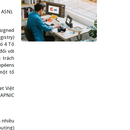
 ASN).
signed
gistry)
có 4 Tổ
đối với
 trách
opéens
một tổ
et Việt
 APNIC
 nhiều
outing)