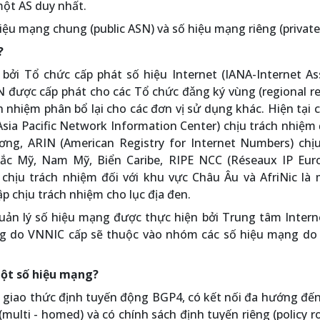
ột AS duy nhất.
hiệu mạng chung (public ASN) và số hiệu mạng riêng (private
?
bởi Tổ chức cấp phát số hiệu Internet (IANA-Internet As
 được cấp phát cho các Tổ chức đǎng ký vùng (regional re
h nhiệm phân bổ lại cho các đơn vị sử dụng khác. Hiện tại 
Asia Pacific Network Information Center) chịu trách nhiệm 
ng, ARIN (American Registry for Internet Numbers) chịu
ắc Mỹ, Nam Mỹ, Biển Caribe, RIPE NCC (Réseaux IP Eur
chịu trách nhiệm đối với khu vực Châu Âu và AfriNic là 
p chịu trách nhiệm cho lục địa đen.
quản lý số hiệu mạng được thực hiện bởi Trung tâm Intern
ng do VNNIC cấp sẽ thuộc vào nhóm các số hiệu mạng do
 một số hiệu mạng?
giao thức định tuyến động BGP4, có kết nối đa hướng đến
multi - homed) và có chính sách định tuyến riêng (policy r