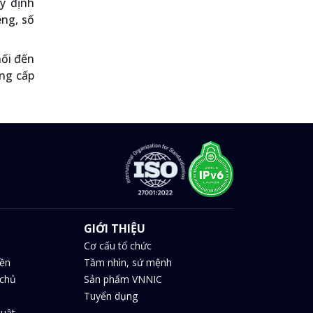
y định
êng, số
nối đến
ng cấp
GIỚI THIỆU
Cơ cấu tổ chức
iền
Tầm nhìn, sứ mệnh
chủ
Sản phẩm VNNIC
Tuyển dụng
huật