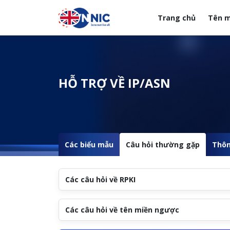
Nhảy đến nội dung
Trang chủ
Tên m
Menuheader của web
HỖ TRỢ VỀ IP/ASN
Các biểu mẫu
Câu hỏi thường gặp
Thôn
Các câu hỏi về RPKI
Các câu hỏi về tên miền ngược