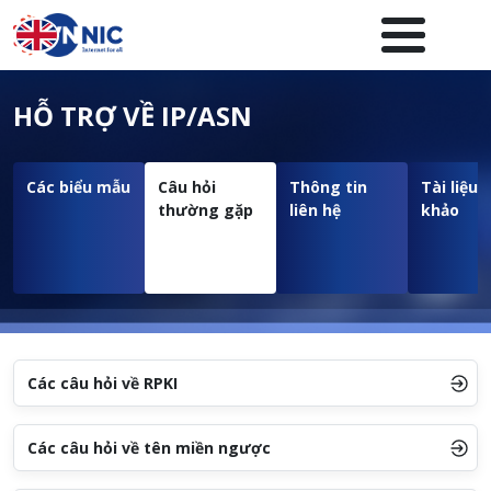
Nhảy đến nội dung
Menuheader của website
HỖ TRỢ VỀ IP/ASN
Các biểu mẫu
Câu hỏi
Thông tin
Tài liệu
thường gặp
liên hệ
khảo
Các câu hỏi về RPKI
Các câu hỏi về tên miền ngược