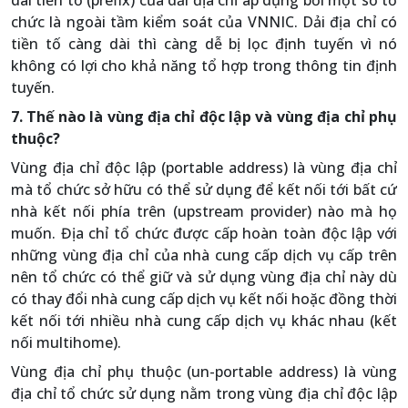
dài tiền tố (prefix) của dải địa chỉ áp dụng bởi một số tổ
chức là ngoài tầm kiểm soát của VNNIC. Dải địa chỉ có
tiền tố càng dài thì càng dễ bị lọc định tuyến vì nó
không có lợi cho khả năng tổ hợp trong thông tin định
tuyến.
7. Thế nào là vùng địa chỉ độc lập và vùng địa chỉ phụ
thuộc?
Vùng địa chỉ độc lập (portable address) là vùng địa chỉ
mà tổ chức sở hữu có thể sử dụng để kết nối tới bất cứ
nhà kết nối phía trên (upstream provider) nào mà họ
muốn. Địa chỉ tổ chức được cấp hoàn toàn độc lập với
những vùng địa chỉ của nhà cung cấp dịch vụ cấp trên
nên tổ chức có thể giữ và sử dụng vùng địa chỉ này dù
có thay đổi nhà cung cấp dịch vụ kết nối hoặc đồng thời
kết nối tới nhiều nhà cung cấp dịch vụ khác nhau (kết
nối multihome).
Vùng địa chỉ phụ thuộc (un-portable address) là vùng
địa chỉ tổ chức sử dụng nằm trong vùng địa chỉ độc lập