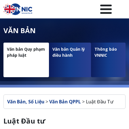
Nhảy đến nội dung
Menuheader của website
VĂN BẢN
Văn bản Quy phạm
Văn bản Quản lý
Thông báo
pháp luật
điều hành
VNNIC
Breadcrumb
Văn Bản, Số Liệu
>
Văn Bản QPPL
>
Luật Đầu Tư
Luật Đầu tư