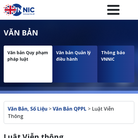
Nhảy đến nội dung
Menuheader của website
VĂN BẢN
Văn bản Quy phạm
Văn bản Quản lý
Thông báo
pháp luật
điều hành
VNNIC
Breadcrumb
Văn Bản, Số Liệu
>
Văn Bản QPPL
>
Luật Viễn
Thông
Luật Viễn thông