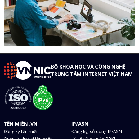
BỘ KHOA HỌC VÀ CÔNG NGHỆ
TRUNG TÂM INTERNET VIỆT NAM
TÊN MIỀN .VN
IP/ASN
Đăng ký tên miền
Đăng ký, sử dụng IP/ASN
Quản lý, duy trì tên miền
Ký số tài nguyên RPKI