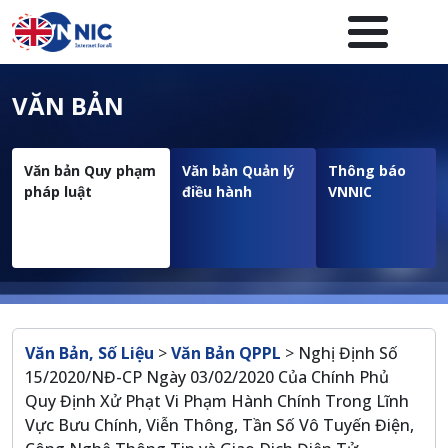
Nhảy đến nội dung
Menuheader của website
VĂN BẢN
Văn bản Quy phạm
Văn bản Quản lý
Thông báo
pháp luật
điều hành
VNNIC
Breadcrumb
Văn Bản, Số Liệu
>
Văn Bản QPPL
>
Nghị Định Số
15/2020/NĐ-CP Ngày 03/02/2020 Của Chính Phủ
Quy Định Xử Phạt Vi Phạm Hành Chính Trong Lĩnh
Vực Bưu Chính, Viễn Thông, Tần Số Vô Tuyến Điện,